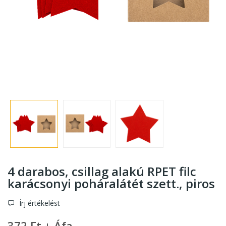
4 darabos, csillag alakú RPET filc
karácsonyi poháralátét szett.
, piros
Írj értékelést
372 Ft + Áfa