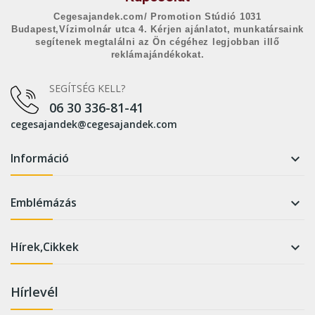
Cegesajandek.com/ Promotion Stúdió 1031
Budapest,Vízimolnár utca 4. Kérjen ajánlatot, munkatársaink
segítenek megtalálni az Ön cégéhez legjobban illő
reklámajándékokat.
SEGÍTSÉG KELL?
06 30 336-81-41
cegesajandek@cegesajandek.com
Információ

Emblémázás

Hírek,Cikkek

Hírlevél