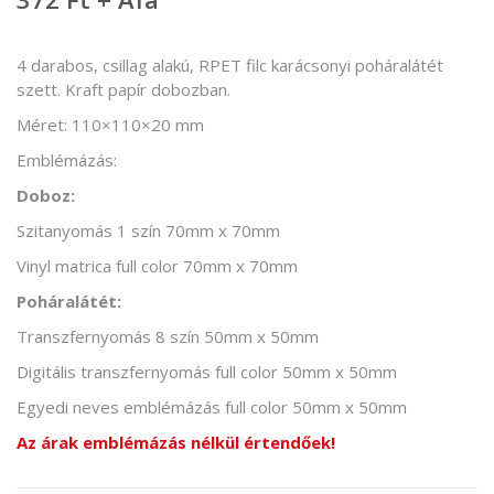
4 darabos, csillag alakú, RPET filc karácsonyi poháralátét
szett. Kraft papír dobozban.
Méret: 110×110×20 mm
Emblémázás:
Doboz:
Szitanyomás 1 szín 70mm x 70mm
Vinyl matrica full color 70mm x 70mm
Poháralátét:
Transzfernyomás 8 szín 50mm x 50mm
Digitális transzfernyomás full color 50mm x 50mm
Egyedi neves emblémázás full color 50mm x 50mm
Az árak emblémázás nélkül értendőek!