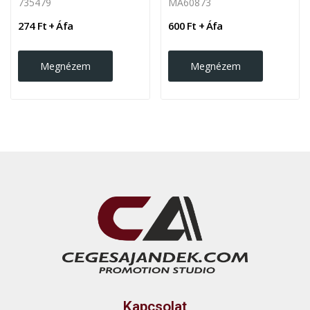
735479
MA60873
274 Ft + Áfa
600 Ft + Áfa
Megnézem
Megnézem
Kapcsolat