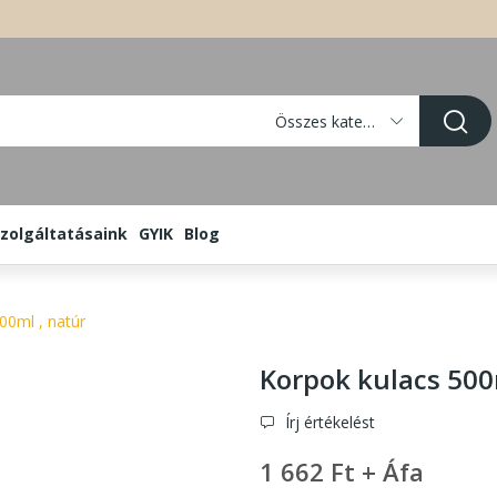
Összes kategória
zolgáltatásaink
GYIK
Blog
00ml , natúr
Korpok kulacs 500
Írj értékelést
1 662 Ft + Áfa