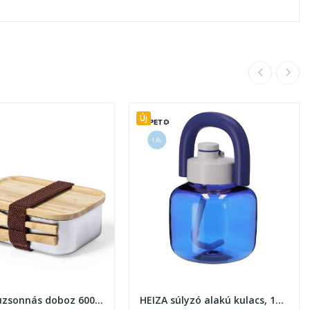
Új
Curroca uzsonnás doboz 600ml, natúr
HEIZA súlyzó alakú kulacs, 1800ml