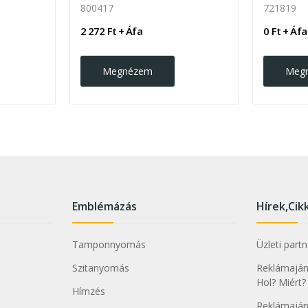
800417
721819
2 272 Ft + Áfa
0 Ft + Áfa
Megnézem
Meg
Emblémázás
Hírek,Cik
Tamponnyomás
Üzleti part
Szitanyomás
Reklámajánd
Hol? Miért?
Hímzés
Reklámaján