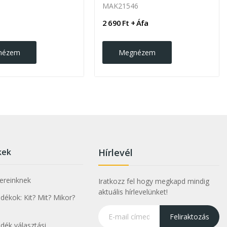
MAK21546
2 690 Ft + Áfa
nézem
Megnézem
kek
Hírlevél
nereinknek
Iratkozz fel hogy megkapd mindig
aktuális hírlevelünket!
ékok: Kit? Mit? Mikor?
Feliraktozás
dék választási