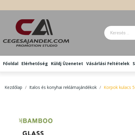
Főoldal
Elérhetőség
Küldj Üzenetet
Vásárlási Feltételek
S
Kezdőlap
Italos és konyhai reklámajándékok
Korpok kulacs 5