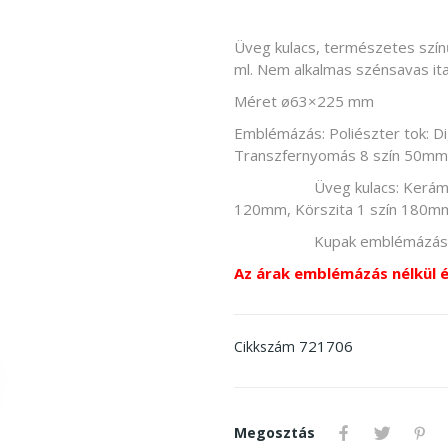
Üveg kulacs, természetes színű
ml. Nem alkalmas szénsavas ita
Méret ø63×225 mm
Emblémázás: Poliészter tok: D
Transzfernyomás 8 szín 50m
Üveg kulacs: Kerámia 8 sz
120mm, Körszita 1 szín 180m
Kupak emblémázás: Gra
Az árak emblémázás nélkül 
721706
Cikkszám
Megosztás