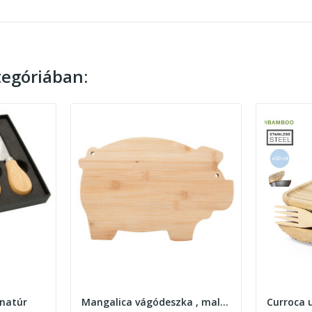
egóriában:
 natúr
Mangalica vágódeszka , malac