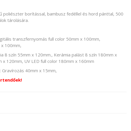
 poliészter borítással, bambusz fedéllel és hord pánttal, 500
lok tárolására.
igitális transzfernyomás full color 50mm x 100mm,
m x 100mm,
ín 55mm x 120mm., Kerámia palást 8 szín 180mm x
m x 120mm, UV LED full color 180mm x 160mm
vírozás 40mm x 15mm,
értendőek!