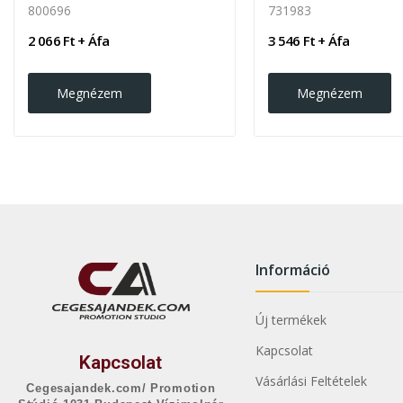
800696
731983
2 066 Ft + Áfa
3 546 Ft + Áfa
Megnézem
Megnézem
Információ
Új termékek
Kapcsolat
Kapcsolat
Vásárlási Feltételek
Cegesajandek.com/ Promotion