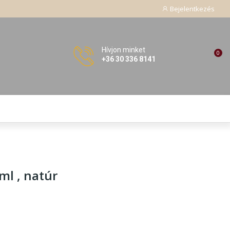
Bejelentkezés
Hívjon minket
0
+36 30 336 8141
ml , natúr