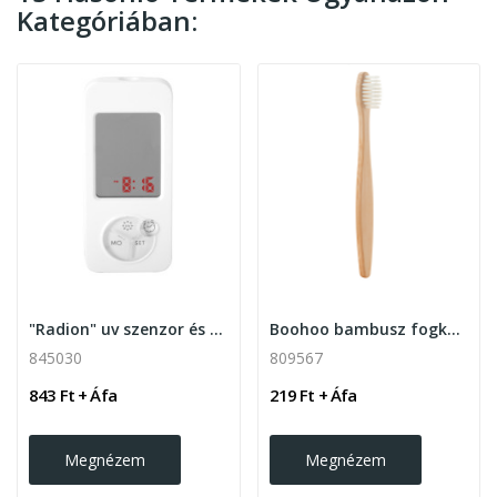
Kategóriában:
"Radion" uv szenzor és tükör
Boohoo bambusz fogkefe
845030
809567
843 Ft + Áfa
219 Ft + Áfa
Megnézem
Megnézem