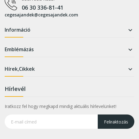
06 30 336-81-41
cegesajandek@cegesajandek.com
Információ

Emblémázás

Hírek,Cikkek

Hírlevél
Iratkozz fel hogy megkapd mindig aktuális hírlevelünket!
Feliraktozás