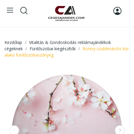
Kezdőlap
Vitalitás & Gondoskodás reklámajándékok
cégeknek
Fürdőszobai kiegészítők
Rontry szublimációs kör
alakú fürdőszobaszőnyeg