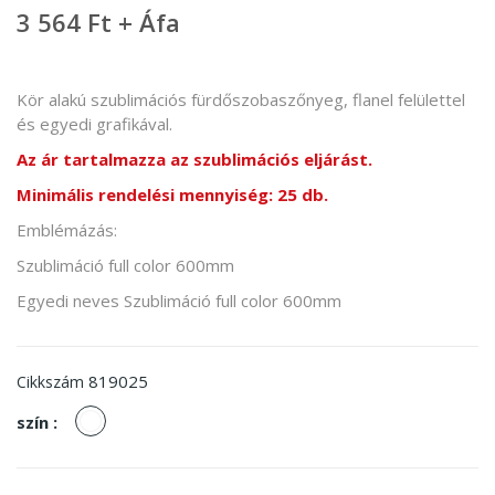
3 564 Ft + Áfa
Kör alakú szublimációs fürdőszobaszőnyeg, flanel felülettel
és egyedi grafikával.
Az ár tartalmazza az szublimációs eljárást.
Minimális rendelési mennyiség: 25 db.
Emblémázás:
Szublimáció full color 600mm
Egyedi neves Szublimáció full color 600mm
819025
Cikkszám
fehér
szín :