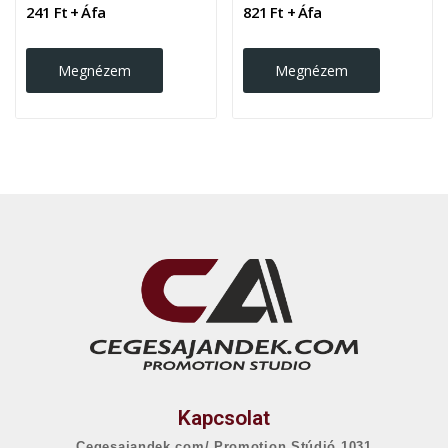
241 Ft + Áfa
821 Ft + Áfa
Megnézem
Megnézem
Kapcsolat
Cegesajandek.com/ Promotion Stúdió 1031