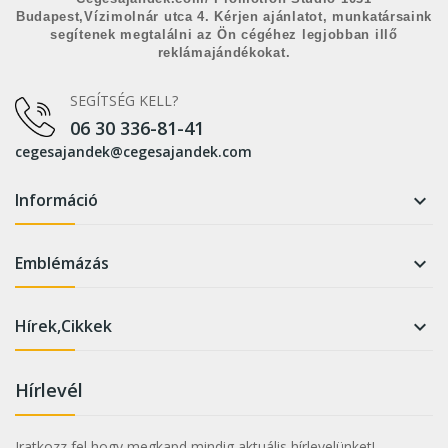
Budapest,Vízimolnár utca 4. Kérjen ajánlatot, munkatársaink
segítenek megtalálni az Ön cégéhez legjobban illő
reklámajándékokat.
SEGÍTSÉG KELL?
06 30 336-81-41
cegesajandek@cegesajandek.com
Információ

Emblémázás

Hírek,Cikkek

Hírlevél
Iratkozz fel hogy megkapd mindig aktuális hírlevelünket!