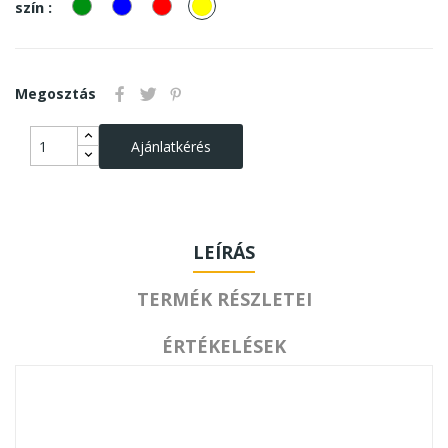
zöld
kek
piros
Sárga
szín :
Megosztás
Ajánlatkérés
LEÍRÁS
TERMÉK RÉSZLETEI
ÉRTÉKELÉSEK