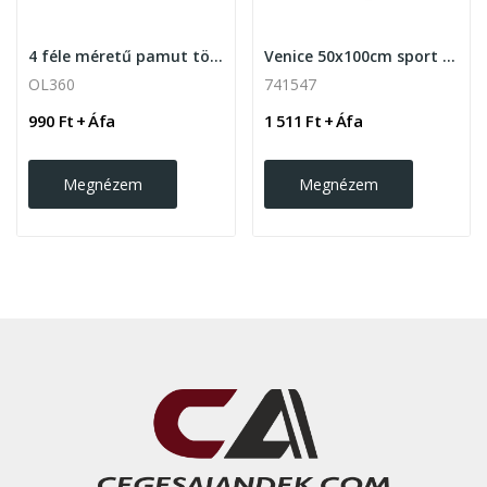
4 féle méretű pamut törölköző 360g
Venice 50x100cm sport törölköző
OL360
741547
990 Ft + Áfa
1 511 Ft + Áfa
Megnézem
Megnézem