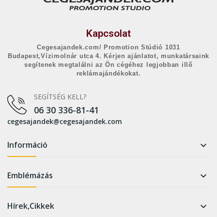
Kapcsolat
Cegesajandek.com/ Promotion Stúdió 1031
Budapest,Vízimolnár utca 4. Kérjen ajánlatot, munkatársaink
segítenek megtalálni az Ön cégéhez legjobban illő
reklámajándékokat.
SEGÍTSÉG KELL?
06 30 336-81-41
cegesajandek@cegesajandek.com
Információ

Emblémázás

Hírek,Cikkek
