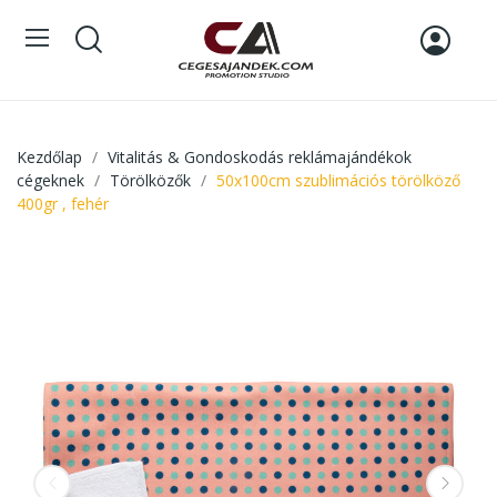
Kezdőlap
Vitalitás & Gondoskodás reklámajándékok
cégeknek
Törölközők
50x100cm szublimációs törölköző
400gr , fehér