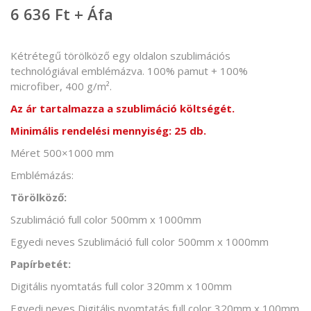
6 636 Ft + Áfa
Kétrétegű törölköző egy oldalon szublimációs
technológiával emblémázva. 100% pamut + 100%
microfiber, 400 g/m².
Az ár tartalmazza a szublimáció költségét.
Minimális rendelési mennyiség: 25 db.
Méret 500×1000 mm
Emblémázás:
Törölköző:
Szublimáció full color 500mm x 1000mm
Egyedi neves Szublimáció full color 500mm x 1000mm
Papírbetét:
Digitális nyomtatás full color 320mm x 100mm
Egyedi neves Digitális nyomtatás full color 320mm x 100mm