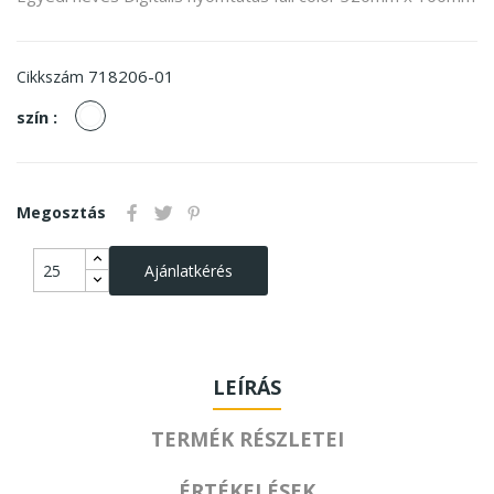
718206-01
Cikkszám
fehér
szín :
Megosztás
Ajánlatkérés
LEÍRÁS
TERMÉK RÉSZLETEI
ÉRTÉKELÉSEK