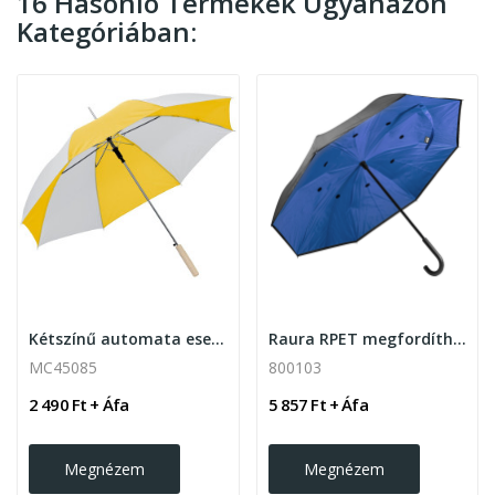
16 Hasonló Termékek Ugyanazon
Kategóriában:
Kétszínű automata esernyő
Raura RPET megfordítható manuális esernyő
MC45085
800103
2 490 Ft + Áfa
5 857 Ft + Áfa
Megnézem
Megnézem