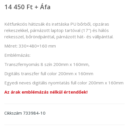
14 450 Ft + Áfa
Kétfunkciós hátizsák és irattáska PU bőrből, cipzáras
rekeszekkel, párnázott laptop tartóval (17") és hálós
rekesszel, bőröndpánttal, párnázott hát- és vállpánttal.
Méret: 330×480×160 mm
Emblémázás:
Transzfernyomás 8 szín 200mm x 160mm,
Digitális transzfer full color 200mm x 160mm
Egyedi neves digitális nyomtatás full color 200mm x 160mm
Az árak emblémázás nélkül értendőek!
733984-10
Cikkszám