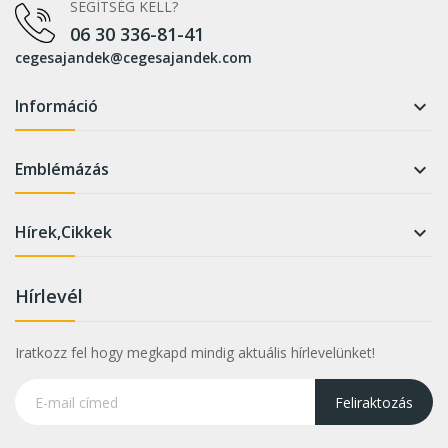
SEGÍTSÉG KELL?
06 30 336-81-41
cegesajandek@cegesajandek.com
Információ

Emblémázás

Hírek,Cikkek

Hírlevél
Iratkozz fel hogy megkapd mindig aktuális hírlevelünket!
Feliraktozás