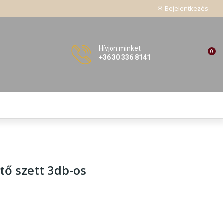
Bejelentkezés
Hívjon minket
0
+36 30 336 8141
tő szett 3db-os