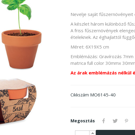
Nevelje saját fűszernövényeit 
A készlet három különböző fűs
A friss fűszernövények elenge
ételeknek. Az éghajlattól függő
Méret:
6X19X5 cm
Emblémázás: Gravírozás 7mm 
matrica full color 30mmx 30
Az árak emblémázás nélkül 
MO6145-40
Cikkszám
Megosztás