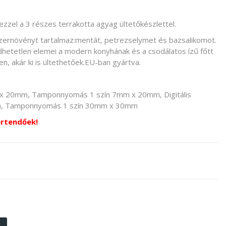
ezzel a 3 részes terrakotta agyag ültetőkészlettel.
zernövényt tartalmaz:mentát, petrezselymet és bazsalikomot.
dhetetlen elemei a modern konyhának és a csodálatos ízű főtt
en, akár ki is ültethetőek.EU-ban gyártva.
x 20mm, Tamponnyomás 1 szín 7mm x 20mm, Digitális
mm, Tamponnyomás 1 szín 30mm x 30mm
értendőek!