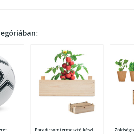
egóriában:
ret.
Paradicsomtermesztő készlet faládában, natúr