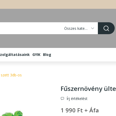
Összes kategória
zolgáltatásaink
GYIK
Blog
 szett 3db-os
Fűszernövény ülte
Írj értékelést
1 990 Ft + Áfa