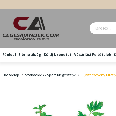
Főoldal
Elérhetőség
Küldj Üzenetet
Vásárlási Feltételek
S
Kezdőlap
Szabadidő & Sport kiegészítők
Fűszernövény ültető