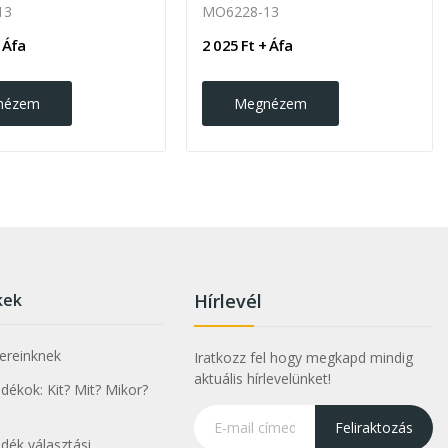
13
MO6228-13
 Áfa
2 025 Ft + Áfa
nézem
Megnézem
kek
Hírlevél
nereinknek
Iratkozz fel hogy megkapd mindig
aktuális hírlevelünket!
ékok: Kit? Mit? Mikor?
Feliraktozás
dék választási