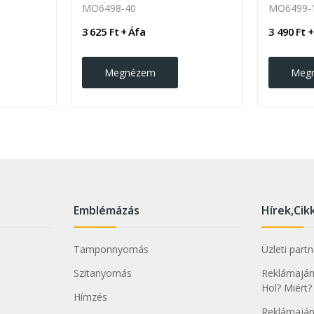
MO6498-40
MO6499-
3 625 Ft + Áfa
3 490 Ft +
Megnézem
Meg
Emblémázás
Hírek,Cik
Tamponnyomás
Üzleti part
Szitanyomás
Reklámajánd
Hol? Miért?
Hímzés
Reklámaján