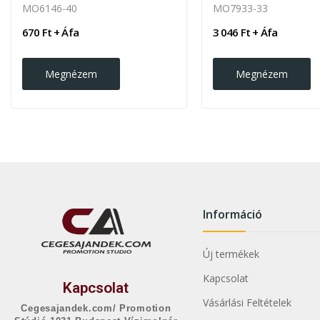
MO6146-40
MO7933-33
670 Ft + Áfa
3 046 Ft + Áfa
Megnézem
Megnézem
Információ
Új termékek
Kapcsolat
Kapcsolat
Vásárlási Feltételek
Cegesajandek.com/ Promotion