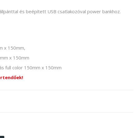
állpánttal és beépített USB csatlakozóval power bankhoz.
mm x 150mm,
 150mm x 150mm
tás full color 150mm x 150mm
értendőek!