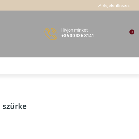
Bejelentkezés
Hívjon minket
0
+36 30 336 8141
, szürke