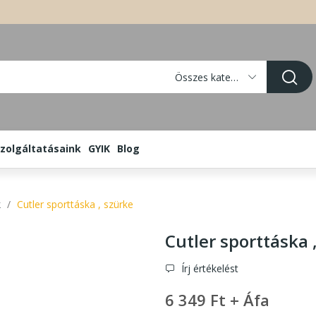
Összes kategória
zolgáltatásaink
GYIK
Blog
k
Cutler sporttáska , szürke
Cutler sporttáska 
Írj értékelést
6 349 Ft + Áfa