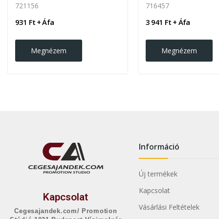
721156
716457
931 Ft + Áfa
3 941 Ft + Áfa
Megnézem
Megnézem
Információ
Új termékek
Kapcsolat
Kapcsolat
Vásárlási Feltételek
Cegesajandek.com/ Promotion