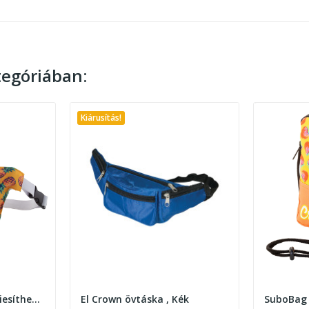
egóriában:
Kiárusítás!
CreaWaist Run egyediesíthető övtáska
El Crown övtáska , Kék