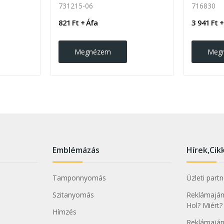
731215-06
716830
821 Ft + Áfa
3 941 Ft +
Megnézem
Meg
Emblémázás
Hírek,Cik
Tamponnyomás
Üzleti part
Szitanyomás
Reklámajánd
Hol? Miért?
Hímzés
Reklámaján