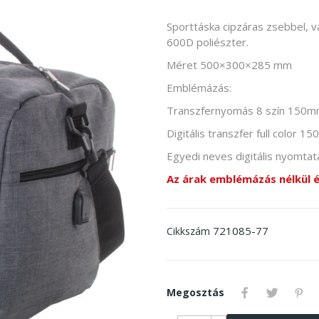
Sporttáska cipzáras zsebbel, v
600D poliészter.
Méret 500×300×285 mm
Emblémázás:
Transzfernyomás 8 szín 150
Digitális transzfer full color
Egyedi neves digitális nyomta
Az árak emblémázás nélkül 
721085-77
Cikkszám
Megosztás