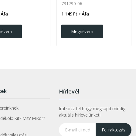
731790-06
 Áfa
1 149 Ft + Áfa
nézem
Megnézem
kek
Hírlevél
nereinknek
Iratkozz fel hogy megkapd mindig
aktuális hírlevelünket!
ékok: Kit? Mit? Mikor?
Feliraktozás
dék választási