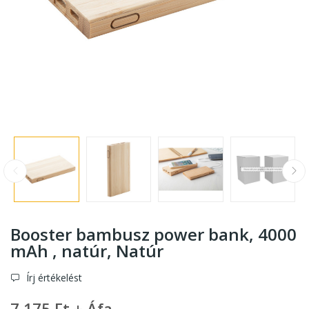
Booster bambusz power bank, 4000
mAh , natúr
, Natúr
Írj értékelést
7 175 Ft + Áfa