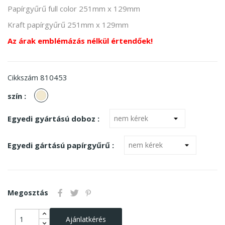
Papírgyűrű full color 251mm x 129mm
Kraft papírgyűrű 251mm x 129mm
Az árak emblémázás nélkül értendőek!
810453
Cikkszám
Natúr
szín :
Egyedi gyártású doboz :
Egyedi gártású papírgyűrű :
Megosztás
Ajánlatkérés