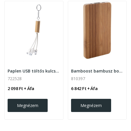
Paplen USB töltős kulcstartó
Bamboost bambusz borítású 4000 mAh power bank
722528
810397
2 098 Ft + Áfa
6 842 Ft + Áfa
Megnézem
Megnézem