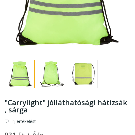
"Carrylight" jólláthatósági hátizsák
, sárga
Írj értékelést
931 Ft + Áfa