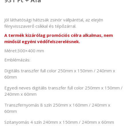
Jól láthatósági hátizsák zsinór vállpánttal, az elején
fényvisszaverő csíkkal és tépőzárral.
A termék kizárólag promóciós célra alkalmas, nem
minősül egyéni védőfelszerelésnek.
Méret:300×400 mm
Emblémázás:
Digitális transzfer full color 250mm x 150mm / 240mm x
60mm
Egyedi neves digitális transzfer full color 250mm x 150mm /
240mm x 60mm
Transzfernyomás 8 szín 250mm x 160mm / 240mm x
60mm
Szitanyomás 4 szín 240mm x 150mm / 240mm x 60mm