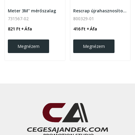
Meter 3M" mérőszalag
Rescrap újrahasznosított jégkaparó
731567-02
800329-01
821 Ft + Áfa
416 Ft + Áfa
Megnézem
Megnézem