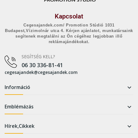
Kapcsolat
Cegesajandek.com/ Promotion Stúdió 1031
Budapest,Vízimolnár utca 4. Kérjen ajánlatot, munkatársaink
segítenek megtalálni az Ön cégéhez legjobban illő
reklámajándékokat.
SEGÍTSÉG KELL?
06 30 336-81-41
cegesajandek@cegesajandek.com
Információ

Emblémázás

Hírek,Cikkek
