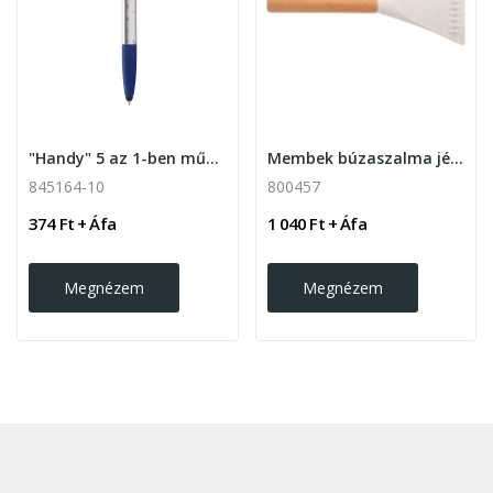
"Handy" 5 az 1-ben műanyag érintőképernyős...
Membek búzaszalma jégkaparó
845164-10
800457
374 Ft + Áfa
1 040 Ft + Áfa
Megnézem
Megnézem