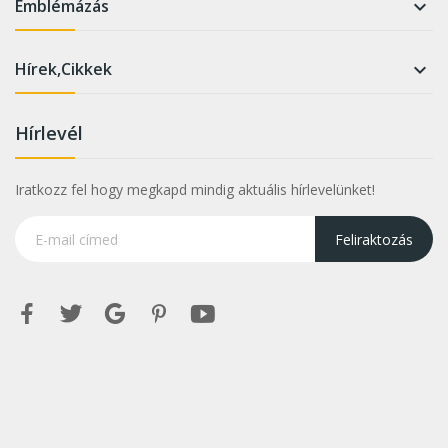
Emblémázás

Hírek,Cikkek

Hírlevél
Iratkozz fel hogy megkapd mindig aktuális hírlevelünket!
Feliraktozás