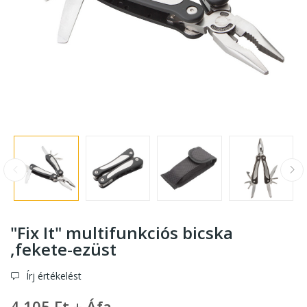
"Fix It" multifunkciós bicska
,fekete-ezüst
Írj értékelést
4 105 Ft + Áfa