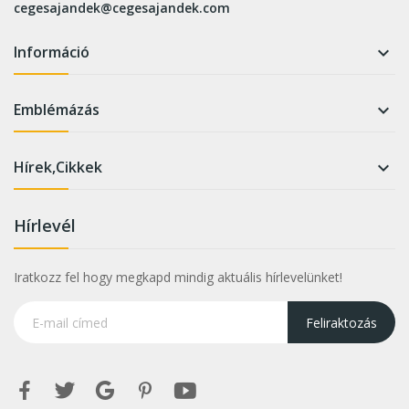
cegesajandek@cegesajandek.com
Információ

Emblémázás

Hírek,Cikkek

Hírlevél
Iratkozz fel hogy megkapd mindig aktuális hírlevelünket!
Feliraktozás