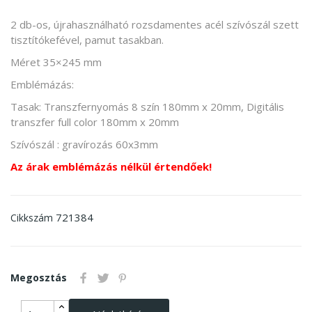
2 db-os, újrahasználható rozsdamentes acél szívószál szett
tisztítókefével, pamut tasakban.
Méret 35×245 mm
Emblémázás:
Tasak: Transzfernyomás 8 szín 180mm x 20mm, Digitális
transzfer full color 180mm x 20mm
Szívószál : gravírozás 60x3mm
Az árak emblémázás nélkül értendőek!
721384
Cikkszám
Megosztás