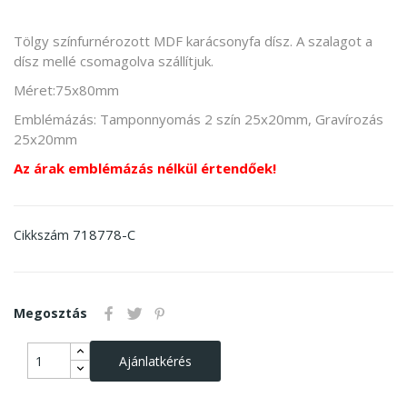
Tölgy színfurnérozott MDF karácsonyfa dísz. A szalagot a
dísz mellé csomagolva szállítjuk.
Méret:75x80mm
Emblémázás: Tamponnyomás 2 szín 25x20mm, Gravírozás
25x20mm
Az árak emblémázás nélkül értendőek!
718778-C
Cikkszám
Megosztás
Ajánlatkérés