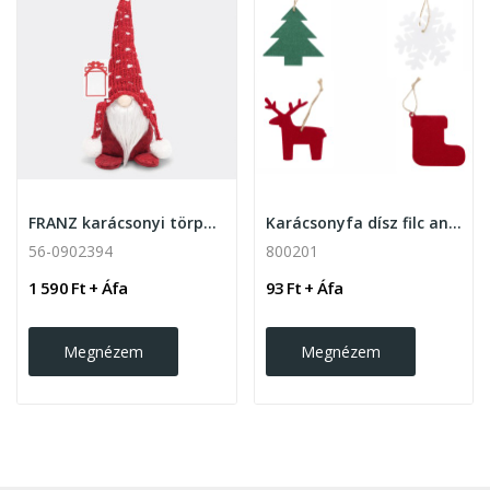
FRANZ karácsonyi törpe, piros
Karácsonyfa dísz filc anyagból 4 féle mintával
56-0902394
800201
1 590 Ft + Áfa
93 Ft + Áfa
Megnézem
Megnézem