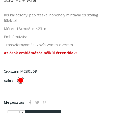
Kis karácsonyi papírtáska, hópehely mintával és szalag
fülekkel.
Méret:
18cm×8cm×23cm
Emblémázás:
Transzfernyomás 8 szín 25mm x 25mm
Az árak emblémázás nélkül értendőek!
MC80569
Cikkszám
piros
szín :
Megosztás