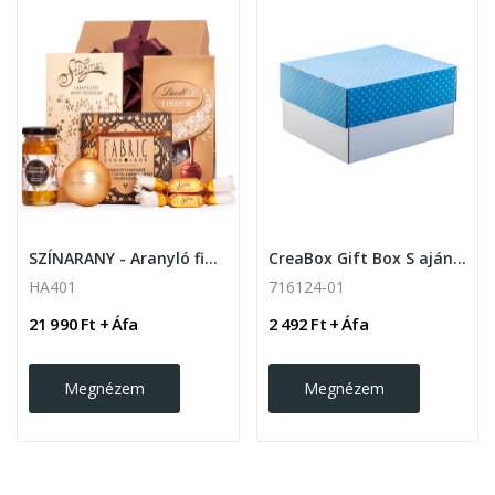
SZÍNARANY - Aranyló finomságok
CreaBox Gift Box S ajándékdoboz , fehér
HA401
716124-01
21 990 Ft + Áfa
2 492 Ft + Áfa
Megnézem
Megnézem