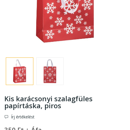
Kis karácsonyi szalagfüles
papírtáska
, piros
Írj értékelést
350 Ft + Áfa