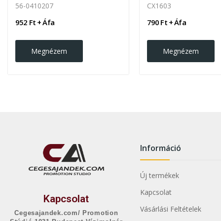
56-0410207
CX1603
952 Ft + Áfa
790 Ft + Áfa
Megnézem
Megnézem
Információ
Új termékek
Kapcsolat
Kapcsolat
Vásárlási Feltételek
Cegesajandek.com/ Promotion