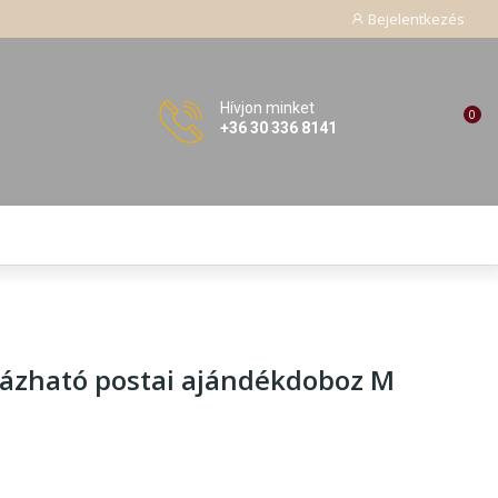
Bejelentkezés
Hívjon minket
0
+36 30 336 8141
ázható postai ajándékdoboz M