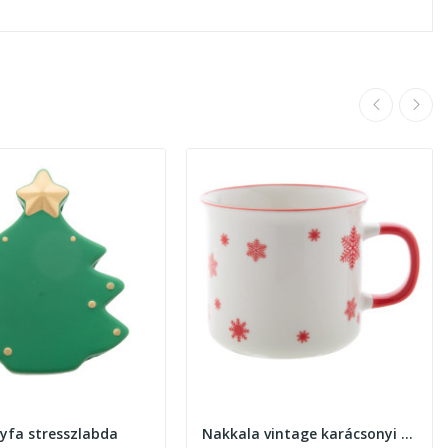
yfa stresszlabda
Nakkala vintage karácsonyi bögre 300ml , piros