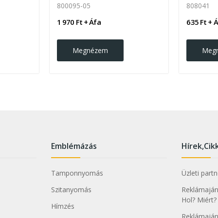
800095-05
808041
1 970 Ft + Áfa
635 Ft + 
Megnézem
Meg
Emblémázás
Hírek,Cik
Tamponnyomás
Üzleti part
Szitanyomás
Reklámajánd
Hol? Miért?
Hímzés
Reklámaján