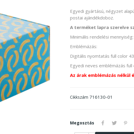
Egyedi gyártású, négyzet alapú
postai ajándékdoboz.
A terméket lapra szerelve szá
Minimális rendelési mennyiség:
Emblémázás:
Digitális nyomtatás full colo
Egyedi neves emblémázás ful
Az árak emblémázás nélkül 
716130-01
Cikkszám
Megosztás