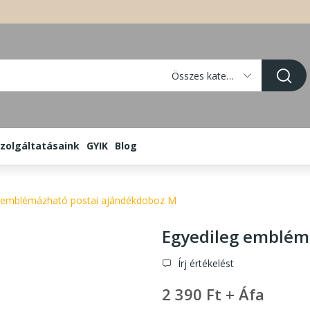
Összes kategória
zolgáltatásaink
GYIK
Blog
g emblémázható postai ajándékdoboz M
Egyedileg emblém
Írj értékelést
2 390 Ft + Áfa