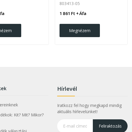
803413-05
Áfa
1 861 Ft + Áfa
nézem
Megnézem
kek
Hírlevél
nereinknek
Iratkozz fel hogy megkapd mindig
aktuális hírlevelünket!
ékok: Kit? Mit? Mikor?
Feliraktozás
dék választási