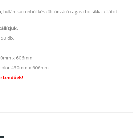
, hullámkartonból készült önzáró ragasztócsíkkal ellátott
llítjuk.
 50 db.
r 430mm x 606mm
l color 430mm x 606mm
értendőek!