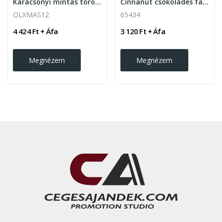
Karácsonyi mintás törölköző 45x70cm ,LET IT...
Cinnanut csokoládés fahéjas mandula, 70 g
OLXMAS12
65434
4 424 Ft + Áfa
3 120 Ft + Áfa
Megnézem
Megnézem