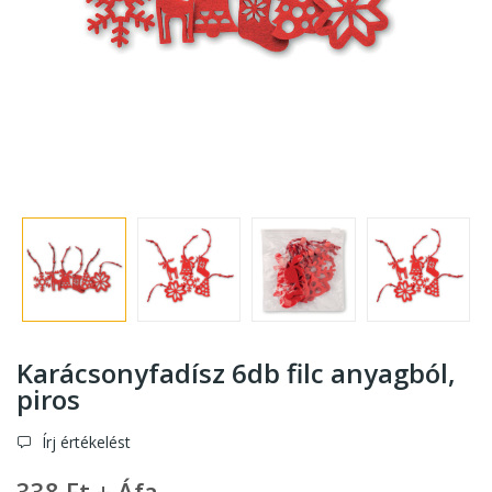
Karácsonyfadísz 6db filc anyagból,
piros
Írj értékelést
338 Ft + Áfa