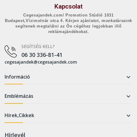
Kapcsolat
Cegesajandek.com/ Promotion Stúdió 1031
Budapest,Vízimolnár utca 4. Kérjen ajánlatot, munkatársaink
segítenek megtalálni az Ön cégéhez legjobban illő
reklámajándékokat.
SEGÍTSÉG KELL?
06 30 336-81-41
cegesajandek@cegesajandek.com
Információ

Emblémázás

Hírek,Cikkek

Hírlevél