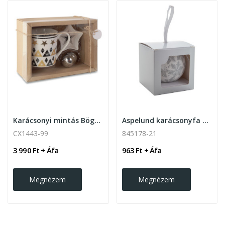
Karácsonyi mintás Bögre mini tányér és teatojás...
Aspelund karácsonyfa dísz
CX1443-99
845178-21
3 990 Ft + Áfa
963 Ft + Áfa
Megnézem
Megnézem