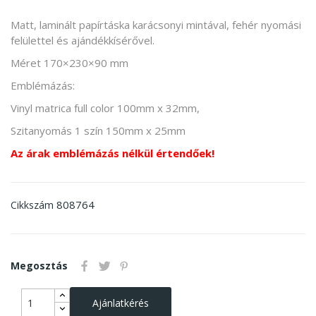
Matt, laminált papírtáska karácsonyi mintával, fehér nyomási
felülettel és ajándékkísérővel.
Méret 170×230×90 mm
Emblémázás:
Vinyl matrica full color 100mm x 32mm,
Szitanyomás 1 szín 150mm x 25mm
Az árak emblémázás nélkül értendőek!
808764
Cikkszám
Megosztás
Ajánlatkérés