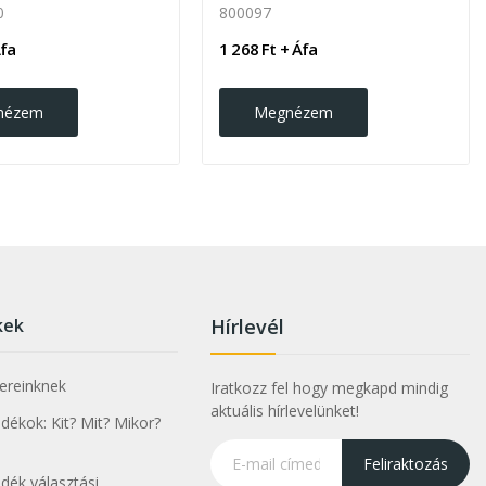
0
800097
Áfa
1 268 Ft + Áfa
nézem
Megnézem
kek
Hírlevél
nereinknek
Iratkozz fel hogy megkapd mindig
aktuális hírlevelünket!
ékok: Kit? Mit? Mikor?
Feliraktozás
dék választási