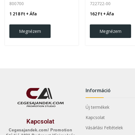
800700
722722-00
1 218 Ft + Áfa
162 Ft + Áfa
Megnézem
Megnézem
Információ
Új termékek
Kapcsolat
Kapcsolat
Vásárlási Feltételek
Cegesajandek.com/ Promotion