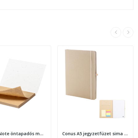
Semeno Note öntapadós magpapír jegyzettömb...
Conus A5 jegyzetfüzet sima lapokkal