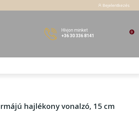
Bejelentkezés
Hívjon minket
0
+36 30 336 8141
rmájú hajlékony vonalzó, 15 cm