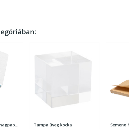
egóriában:
Sementi öntapadós magpapír jegyzettömb
Tampa üveg kocka