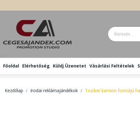
Főoldal
Elérhetőség
Küldj Üzenetet
Vásárlási Feltételek
S
Kezdőlap
Irodai reklámajándékok
Trucker kamion formájú ha