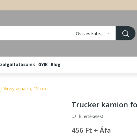
Összes kategória
zolgáltatásaink
GYIK
Blog
jlékony vonalzó, 15 cm
Trucker kamion fo
Írj értékelést
456 Ft + Áfa