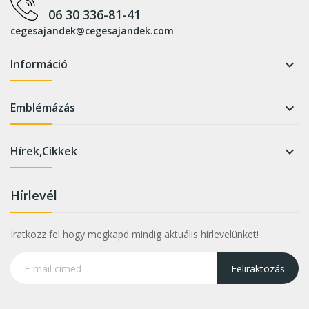
06 30 336-81-41
cegesajandek@cegesajandek.com
Információ

Emblémázás

Hírek,Cikkek

Hírlevél
Iratkozz fel hogy megkapd mindig aktuális hírlevelünket!
Feliraktozás