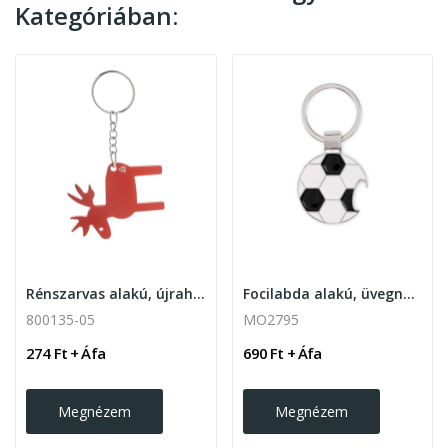
Kategóriában:
Rénszarvas alakú, újrahasznosított alumínium...
Focilabda alakú, üvegnyitós kulcstartó
800135-05
MO2795
274 Ft + Áfa
690 Ft + Áfa
Megnézem
Megnézem