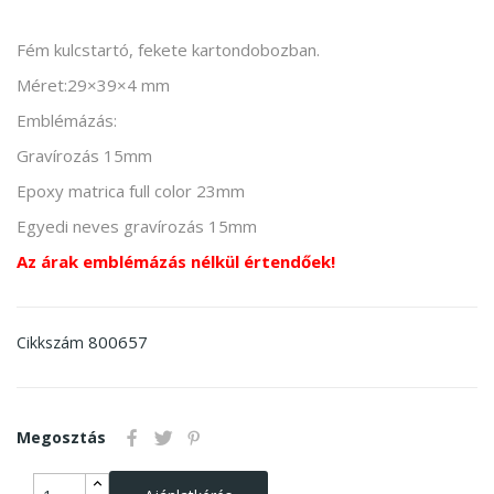
Fém kulcstartó, fekete kartondobozban.
Méret:29×39×4 mm
Emblémázás:
Gravírozás 15mm
Epoxy matrica full color 23mm
Egyedi neves gravírozás 15mm
Az árak emblémázás nélkül értendőek!
800657
Cikkszám
Megosztás