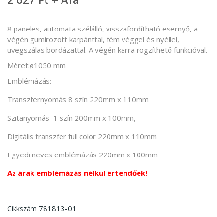
8 paneles, automata szélálló, visszafordítható esernyő, a
végén gumírozott karpánttal, fém véggel és nyéllel,
üvegszálas bordázattal. A végén karra rögzíthető funkcióval.
Méret:ø1050 mm
Emblémázás:
Transzfernyomás 8 szín 220mm x 110mm
Szitanyomás 1 szín 200mm x 100mm,
Digitális transzfer full color 220mm x 110mm
Egyedi neves emblémázás 220mm x 100mm
Az árak emblémázás nélkül értendőek!
781813-01
Cikkszám