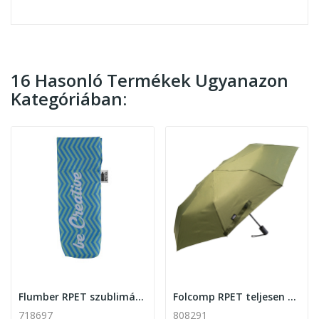
16 Hasonló Termékek Ugyanazon
Kategóriában:
Flumber RPET szublimációs esernyő tok , fehér
Folcomp RPET teljesen automata szállálló...
718697
808291