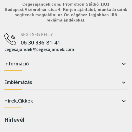
Cegesajandek.com/ Promotion Stúdió 1031
Budapest,Vízimolnár utca 4. Kérjen ajánlatot, munkatársaink
segítenek megtalálni az Ön cégéhez legjobban illő
reklámajándékokat.
SEGÍTSÉG KELL?
06 30 336-81-41
cegesajandek@cegesajandek.com
Információ

Emblémázás

Hírek,Cikkek

Hírlevél