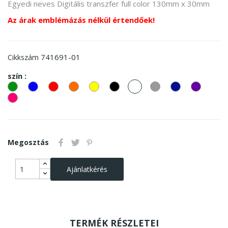
Egyedi neves Digitális transzfer full color 130mm x 30mm
Az árak emblémázás nélkül értendőek!
741691-01
Cikkszám
szín :
zöld
kek
piros
Narancssárga
Sárga
Fekete
fehér
Szürke
sötétkék
Lila
Pink
Megosztás
Ajánlatkérés
TERMÉK RÉSZLETEI