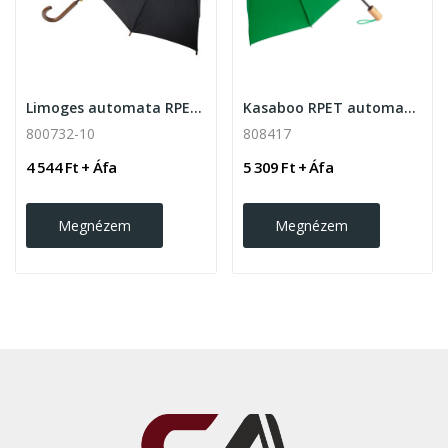
Limoges automata RPET szélálló esernyő , fekete
Kasaboo RPET automata szélálló összecsukható...
800732-10
808417
4 544 Ft + Áfa
5 309 Ft + Áfa
Megnézem
Megnézem