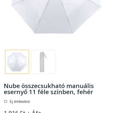
Nube összecsukható manuális
esernyő 11 féle színben
, fehér
Írj értékelést
1 916 Ft + Áfa