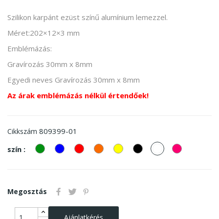
Szilikon karpánt ezüst színű alumínium lemezzel.
Méret:202×12×3 mm
Emblémázás:
Gravírozás 30mm x 8mm
Egyedi neves Gravírozás 30mm x 8mm
Az árak emblémázás nélkül értendőek!
809399-01
Cikkszám
zöld
kek
piros
Narancssárga
Sárga
Fekete
fehér
Pink
szín :
Megosztás
Ajánlatkérés