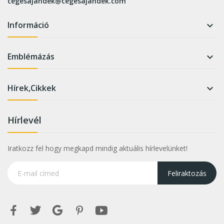
cegesajandek@cegesajandek.com
Információ

Emblémázás

Hírek,Cikkek

Hírlevél
Iratkozz fel hogy megkapd mindig aktuális hírlevelünket!
Feliraktozás