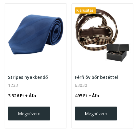
Kiárusítás!
Stripes nyakkendő
Férfi öv bőr betéttel
1233
63030
3 526 Ft + Áfa
495 Ft + Áfa
Megnézem
Megnézem