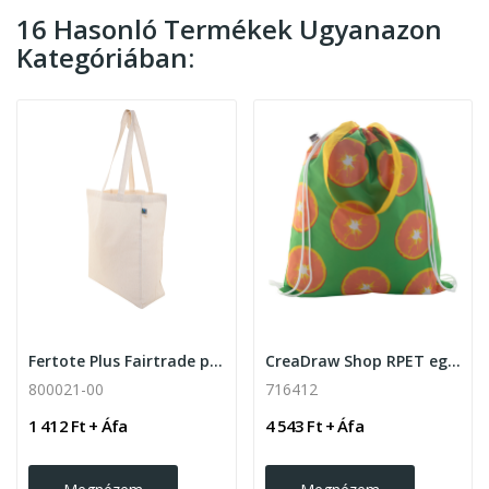
16 Hasonló Termékek Ugyanazon
Kategóriában:
Fertote Plus Fairtrade pamut bevásárlótáska ,...
CreaDraw Shop RPET egyediesíthető...
800021-00
716412
1 412 Ft + Áfa
4 543 Ft + Áfa