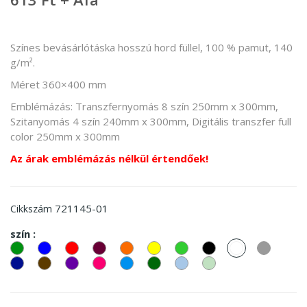
Színes bevásárlótáska hosszú hord füllel, 100 % pamut, 140
g/m².
Méret 360×400 mm
Emblémázás: Transzfernyomás 8 szín 250mm x 300mm,
Szitanyomás 4 szín 240mm x 300mm, Digitális transzfer full
color 250mm x 300mm
Az árak emblémázás nélkül értendőek!
721145-01
Cikkszám
szín :
zöld
kek
piros
Bordó
Narancssárga
Sárga
Lime
Fekete
fehér
Szürke
zöld
sötétkék
barna
Lila
Pink
világos
sötétzöld
pasztell
pasztell
kék
kék
zöld