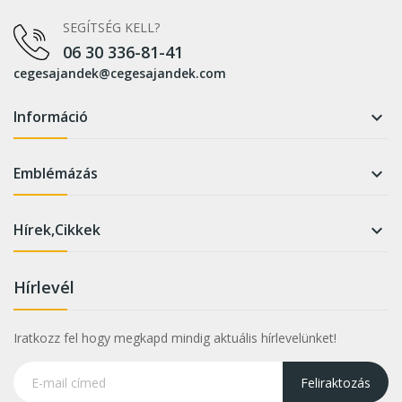
SEGÍTSÉG KELL?
06 30 336-81-41
cegesajandek@cegesajandek.com
Információ

Emblémázás

Hírek,Cikkek

Hírlevél
Iratkozz fel hogy megkapd mindig aktuális hírlevelünket!
Feliraktozás