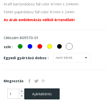
Kraft kartondoboz full color 81mm x 244mm
Fehér papírdoboz full color 81mm x 244m
Az árak emblémázás nélkül értendőek!
809570-01
Cikkszám
zöld
kek
piros
Sárga
Fekete
fehér
szín :
Egyedi gyártású doboz :
Megosztás
Ajánlatkérés