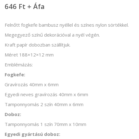
646 Ft + Áfa
Felnőtt fogkefe bambusz nyéllel és színes nylon sörtékkel.
Megegyező színű dekorációval a nyél végén.
Kraft papír dobozban szállítjuk.
Méret 188×12×12 mm
Emblémázás:
Fogkefe:
Gravírozás 40mm x 6mm
Egyedi neves gravírozás 40mm x 6mm
Tamponnyomás 2 szín 40mm x 6mm
Doboz:
Tamponnyomás 1 szín 70mm x 10mm
Egyedi gyártású doboz: