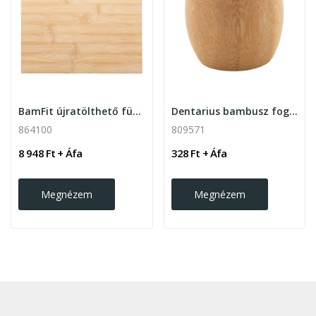
BamFit újratölthető fürdőszobamérleg
Dentarius bambusz fogkefetartó
864100
809571
8 948 Ft + Áfa
328 Ft + Áfa
Megnézem
Megnézem