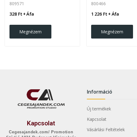
809571
800466
328 Ft + Áfa
1 226 Ft + Áfa
Megnézem
Megnézem
Információ
Új termékek
Kapcsolat
Kapcsolat
Vásárlási Feltételek
Cegesajandek.com/ Promotion