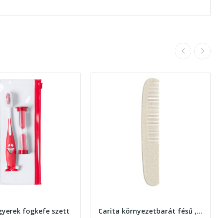
gyerek fogkefe szett
Carita környezetbarát fésű , natúr