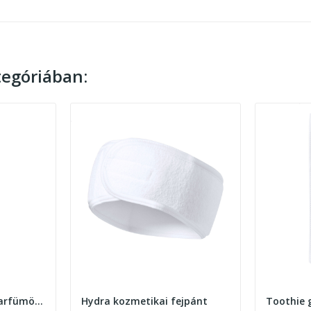
egóriában:
Fragrano bambusz parfümös üveg
Hydra kozmetikai fejpánt
Toothie 