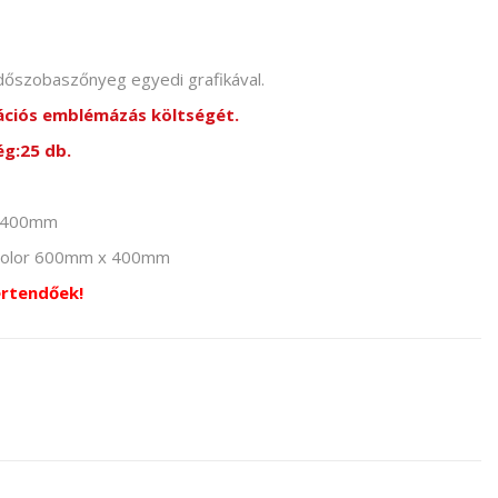
ürdőszobaszőnyeg egyedi grafikával.
mációs emblémázás költségét.
ég:25 db.
 x 400mm
l color 600mm x 400mm
értendőek!