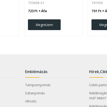
733668-01
741956
723 Ft + Áfa
701 Ft + 
Megnézem
Meg
Emblémázás
Hírek,Cik
Tamponnyomás
Üzleti part
Szitanyomás
Reklámajánd
Hol? Miért?
Hímzés
Reklámaján