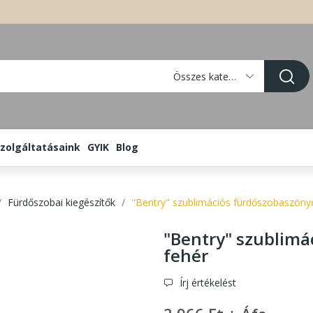
Összes kategória
zolgáltatásaink
GYIK
Blog
Fürdőszobai kiegészítők
"Bentry" szublimációs fürdőszobaszönye
"Bentry" szublimá
fehér
Írj értékelést