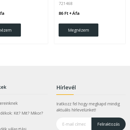
721468
Áfa
86 Ft + Áfa
nézem
Megnézem
kek
Hírlevél
nereinknek
Iratkozz fel hogy megkapd mindig
aktuális hírlevelünket!
ékok: Kit? Mit? Mikor?
Feliraktozás
dék választási