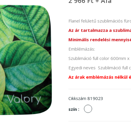
2 966 Ft + Áfa
Flanel felületű szublimációs f
Az ár tartalmazza a szubli
Minimális rendelési mennyis
Emblémázás:
Szublimáció full color 600mm
Egyedi neves Szublimáció ful
Az árak emblémázás nélkül 
819023
Cikkszám
fehér
szín :