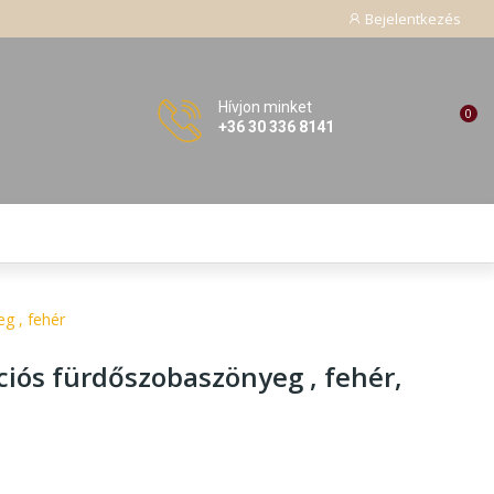
Bejelentkezés
Hívjon minket
0
+36 30 336 8141
g , fehér
ciós fürdőszobaszönyeg , fehér
,