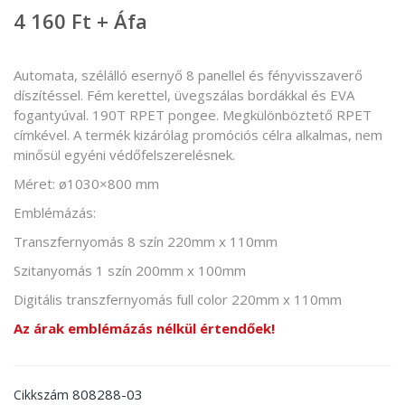
4 160 Ft + Áfa
Automata, szélálló esernyő 8 panellel és fényvisszaverő
díszítéssel. Fém kerettel, üvegszálas bordákkal és EVA
fogantyúval. 190T RPET pongee. Megkülönböztető RPET
címkével. A termék kizárólag promóciós célra alkalmas, nem
minősül egyéni védőfelszerelésnek.
Méret: ø1030×800 mm
Emblémázás:
Transzfernyomás 8 szín 220mm x 110mm
Szitanyomás 1 szín 200mm x 100mm
Digitális transzfernyomás full color 220mm x 110mm
Az árak emblémázás nélkül értendőek!
808288-03
Cikkszám