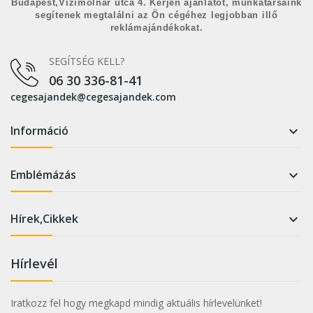
Budapest,Vízimolnár utca 4. Kérjen ajánlatot, munkatársaink
segítenek megtalálni az Ön cégéhez legjobban illő
reklámajándékokat.
SEGÍTSÉG KELL?
06 30 336-81-41
cegesajandek@cegesajandek.com
Információ

Emblémázás

Hírek,Cikkek

Hírlevél
Iratkozz fel hogy megkapd mindig aktuális hírlevelünket!