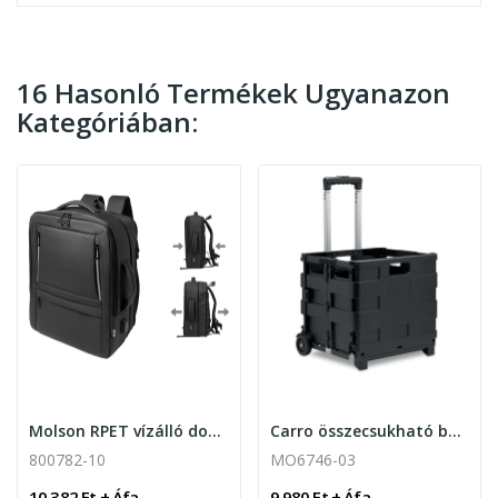
16 Hasonló Termékek Ugyanazon
Kategóriában:
Molson RPET vízálló dokumentum hátizsák laptop...
Carro összecsukható bevásárlókocsi
800782-10
MO6746-03
10 382 Ft + Áfa
9 980 Ft + Áfa