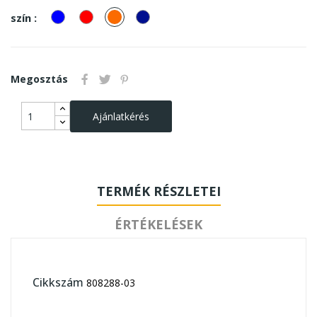
kek
piros
Narancssárga
sötétkék
szín :
Megosztás
Ajánlatkérés
TERMÉK RÉSZLETEI
ÉRTÉKELÉSEK
Cikkszám
808288-03