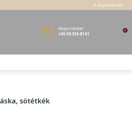
Bejelentkezés
Hívjon minket
0
+36 30 336 8141
táska
, sötétkék