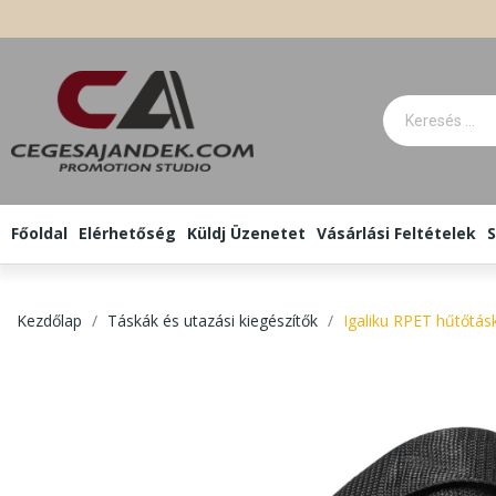
Főoldal
Elérhetőség
Küldj Üzenetet
Vásárlási Feltételek
S
Kezdőlap
Táskák és utazási kiegészítők
Igaliku RPET hűtőtás