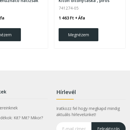
zehúzható hátizsák
Kiton öltönytáska , piros
741274-05
Áfa
1 463 Ft + Áfa
nézem
Megnézem
kek
Hírlevél
nereinknek
Iratkozz fel hogy megkapd mindig
aktuális hírlevelünket!
ékok: Kit? Mit? Mikor?
Feliraktozás