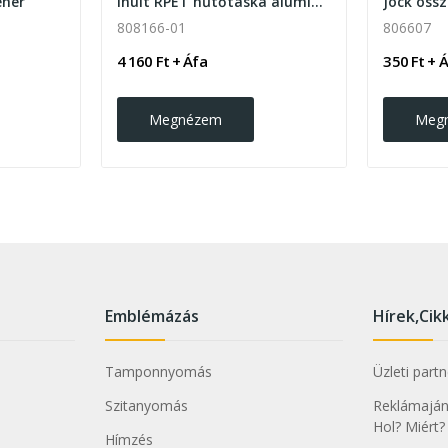
ehér
Inuit RPET hűtőtáska alumínium béléssel. 2...
Jock öss
808166-01
806607
4 160 Ft + Áfa
350 Ft + 
Megnézem
Meg
Emblémázás
Hírek,Cik
Tamponnyomás
Üzleti part
Szitanyomás
Reklámajánd
Hol? Miért?
Hímzés