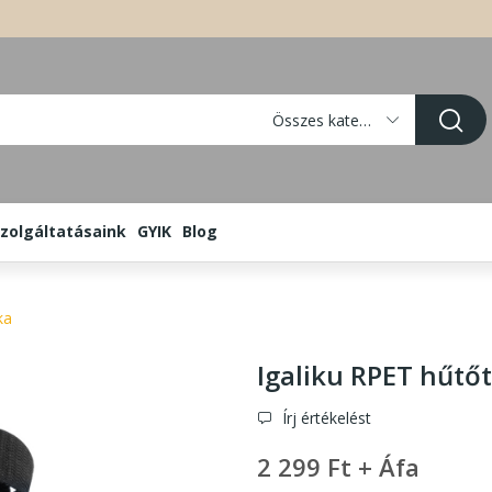
Összes kategória
zolgáltatásaink
GYIK
Blog
ka
Igaliku RPET hűtő
Írj értékelést
2 299 Ft + Áfa