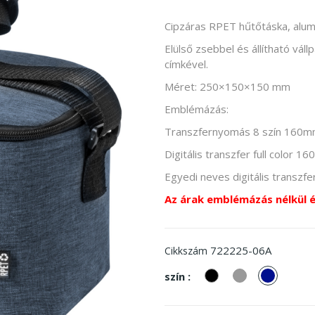
Cipzáras RPET hűtőtáska, alumí
Elülső zsebbel és állítható vá
címkével.
Méret: 250×150×150 mm
Emblémázás:
Transzfernyomás 8 szín 160
Digitális transzfer full color
Egyedi neves digitális transzf
Az árak emblémázás nélkül 
722225-06A
Cikkszám
Fekete
Szürke
sötétkék
szín :