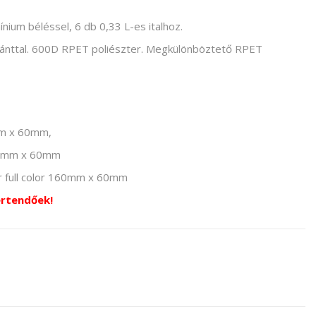
nium béléssel, 6 db 0,33 L-es italhoz.
llpánttal. 600D RPET poliészter. Megkülönböztető RPET
mm x 60mm,
 160mm x 60mm
er full color 160mm x 60mm
értendőek!