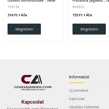
London bőröndcímke , fehér
Frezblock jégakku , f
718138
800023
316 Ft + Áfa
755 Ft + Áfa
Megnézem
Megnézem
Információ
Új termékek
Kapcsolat
Kapcsolat
Vásárlási Feltételek
Cegesajandek.com/ Promotion