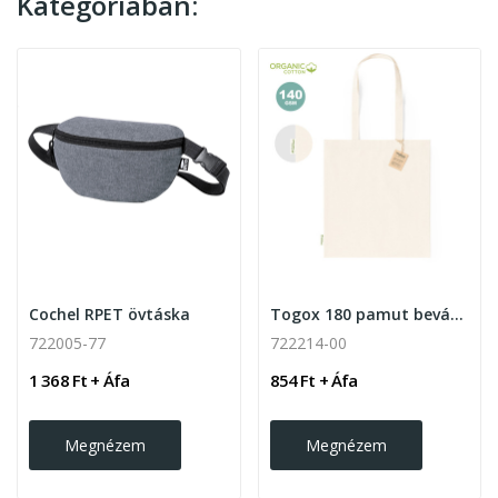
Kategóriában:
Cochel RPET övtáska
Togox 180 pamut bevásárlótáska , natúr
722005-77
722214-00
1 368 Ft + Áfa
854 Ft + Áfa
Megnézem
Megnézem