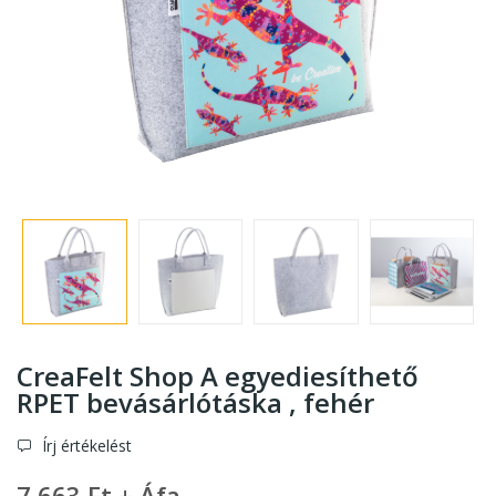
CreaFelt Shop A egyediesíthető
RPET bevásárlótáska , fehér
Írj értékelést
7 663 Ft + Áfa