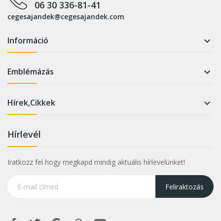
06 30 336-81-41
cegesajandek@cegesajandek.com
Információ

Emblémázás

Hírek,Cikkek

Hírlevél
Iratkozz fel hogy megkapd mindig aktuális hírlevelünket!
Feliraktozás