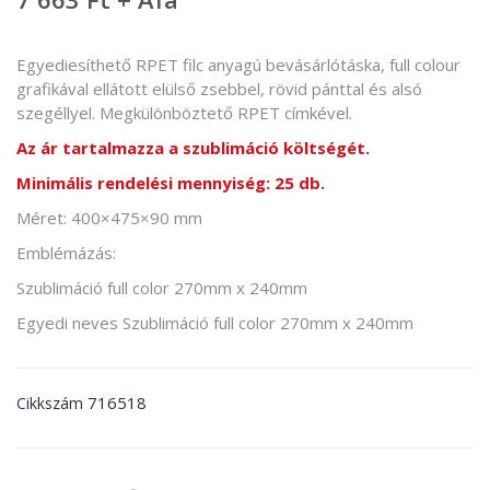
Egyediesíthető RPET filc anyagú bevásárlótáska, full colour
grafikával ellátott elülső zsebbel, rövid pánttal és alsó
szegéllyel. Megkülönböztető RPET címkével.
Az ár tartalmazza a szublimáció költségét.
Minimális rendelési mennyiség: 25 db.
Méret: 400×475×90 mm
Emblémázás:
Szublimáció full color 270mm x 240mm
Egyedi neves Szublimáció full color 270mm x 240mm
716518
Cikkszám