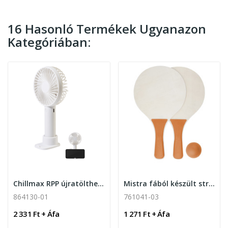
16 Hasonló Termékek Ugyanazon
Kategóriában:
Chillmax RPP újratölthető kézi ventilátor
Mistra fából készült strandjáték szett
864130-01
761041-03
2 331 Ft + Áfa
1 271 Ft + Áfa