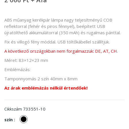
ABS műanyag kerékpár lámpa nagy teljesítményű COB
reflektorral (fehér és piros fénnyel), beépített USB
újratölthető akkumulátorral (350 mAh) és rugalmas pánttal.
Fix és villogó fény móddal. USB töltőkábellel szállítjuk.
A következő országokban nem forgalmazzuk: DE, AT, CH.
Méret: 83×12×23 mm
Emblémázás:
Tamponnyomás 2 szín 40mm x 8mm
Az árak emblémázás nélkül értendőek!
733551-10
Cikkszám
Fekete
szín :