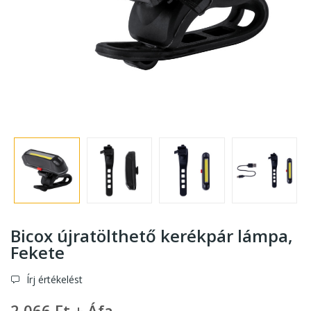
Bicox újratölthető kerékpár lámpa
,
Fekete
Írj értékelést
2 066 Ft + Áfa