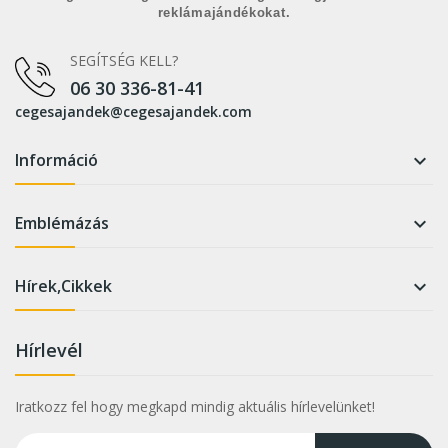
reklámajándékokat.
SEGÍTSÉG KELL?
06 30 336-81-41
cegesajandek@cegesajandek.com
Információ

Emblémázás

Hírek,Cikkek

Hírlevél
Iratkozz fel hogy megkapd mindig aktuális hírlevelünket!