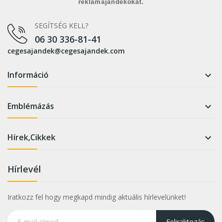
reklámajándékokat.
SEGÍTSÉG KELL?
06 30 336-81-41
cegesajandek@cegesajandek.com
Információ

Emblémázás

Hírek,Cikkek

Hírlevél
Iratkozz fel hogy megkapd mindig aktuális hírlevelünket!
Feliraktozás