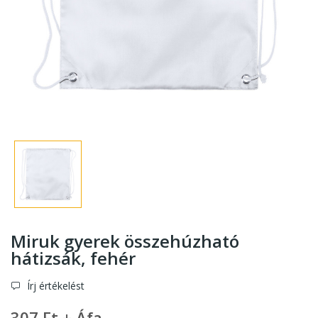
Miruk gyerek összehúzható
hátizsák
, fehér
Írj értékelést
307 Ft + Áfa