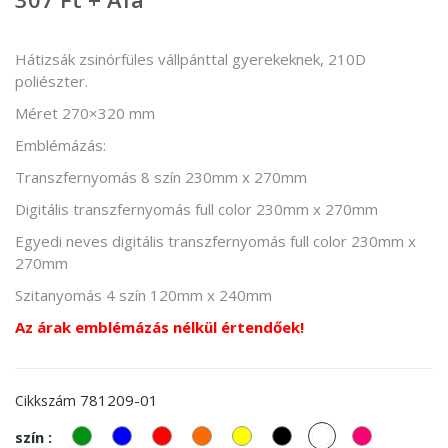
Hátizsák zsinórfüles vállpánttal gyerekeknek, 210D
poliészter.
Méret 270×320 mm
Emblémázás:
Transzfernyomás 8 szín 230mm x 270mm
Digitális transzfernyomás full color 230mm x 270mm
Egyedi neves digitális transzfernyomás full color 230mm x
270mm
Szitanyomás 4 szín 120mm x 240mm
Az árak emblémázás nélkül értendőek!
781209-01
Cikkszám
zöld
kek
piros
Narancssárga
Sárga
Fekete
fehér
Pink
szín :