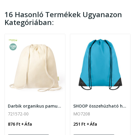
16 Hasonló Termékek Ugyanazon
Kategóriában:
Darbik organikus pamut hátizsák , natúr
SHOOP összehúzható hátizsák
721572-00
MO7208
876 Ft + Áfa
251 Ft + Áfa