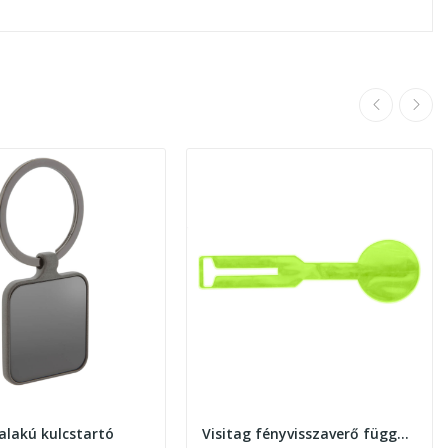
alakú kulcstartó
Visitag fényvisszaverő függő címke