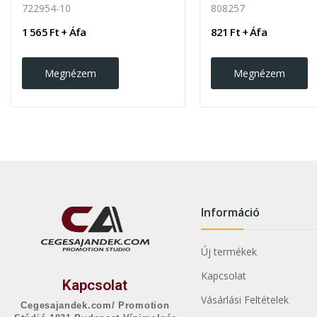
722954-10
808257
1 565 Ft + Áfa
821 Ft + Áfa
Megnézem
Megnézem
Információ
Új termékek
Kapcsolat
Kapcsolat
Vásárlási Feltételek
Cegesajandek.com/ Promotion