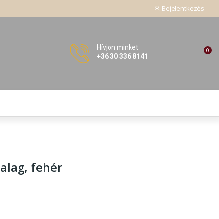
Bejelentkezés
Hívjon minket
0
+36 30 336 8141
alag
, fehér