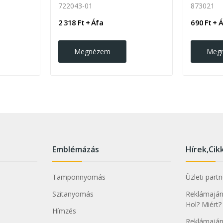
722043-01
873021
2 318 Ft + Áfa
690 Ft + 
Megnézem
Meg
Emblémázás
Hírek,Cik
Tamponnyomás
Üzleti part
Szitanyomás
Reklámajánd
Hol? Miért?
Hímzés
Reklámaján