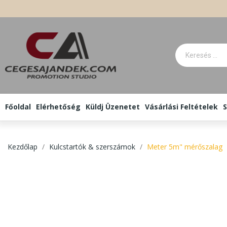
Főoldal
Elérhetőség
Küldj Üzenetet
Vásárlási Feltételek
S
Kezdőlap
Kulcstartók & szerszámok
Meter 5m" mérőszalag