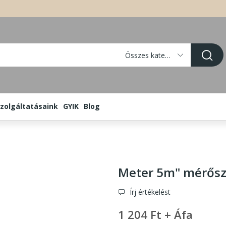
Összes kategória
zolgáltatásaink
GYIK
Blog
Meter 5m" mérősz
Írj értékelést
1 204 Ft + Áfa