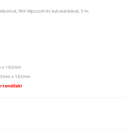
cióval, fém klipsszel és kulcskarikával, 5 m.
mm x 183mm
r 243mm x 183mm
értendőek!
hér