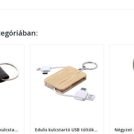
egóriában:
Pukke Fém és PU bőr kulcstartó
Edulis kulcstartó USB töltőkábellel
Négyzet 