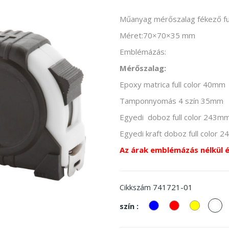
Műanyag mérőszalag fékező funk
Méret:70×70×35 mm
Emblémázás:
Mérőszalag:
Epoxy matrica full color 40mm
Tamponnyomás 4 szín 35mm
Egyedi doboz full color 243
Egyedi kraft doboz full colo
Az árak emblémázás nélkül 
741721-01
Cikkszám
kek
piros
Sárga
fe
szín :