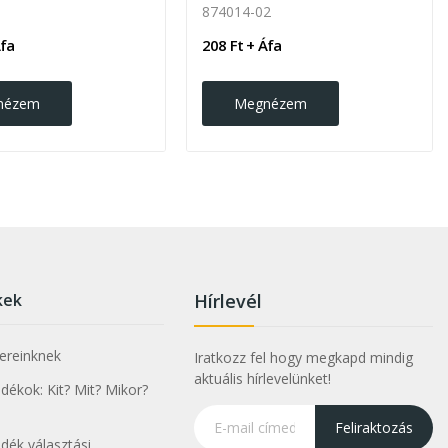
874014-02
Áfa
208 Ft + Áfa
nézem
Megnézem
kek
Hírlevél
nereinknek
Iratkozz fel hogy megkapd mindig
aktuális hírlevelünket!
ékok: Kit? Mit? Mikor?
Feliraktozás
dék választási