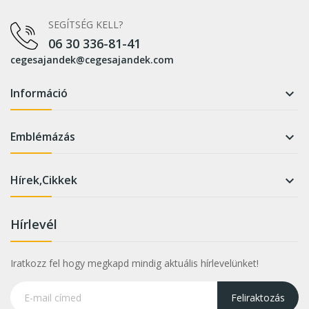
SEGÍTSÉG KELL?
06 30 336-81-41
cegesajandek@cegesajandek.com
Információ

Emblémázás

Hírek,Cikkek

Hírlevél
Iratkozz fel hogy megkapd mindig aktuális hírlevelünket!
Feliraktozás