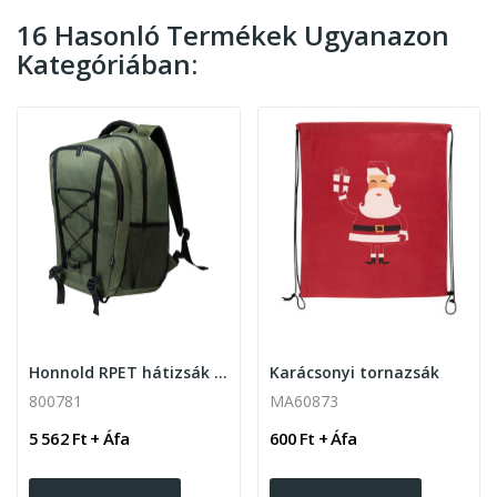
16 Hasonló Termékek Ugyanazon
Kategóriában:
Honnold RPET hátizsák laptop rekesszel (15")
Karácsonyi tornazsák
800781
MA60873
5 562 Ft + Áfa
600 Ft + Áfa