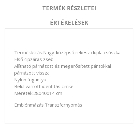
TERMÉK RÉSZLETEI
ÉRTÉKELÉSEK
Termékleírás:
Nagy
-
középső rekesz
dupla
csúszka
Első
cipzáras
zseb
Állítható
párnázott
és megerősített
pántokkal
párnázott
vissza
Nylon
fogantyú
Belül
varrott
identitás
címke
Méretek
:
28x40x14 cm
Emblénmázás:Transzfernyomás