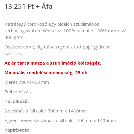
13 251 Ft + Áfa
Kétrétegű törölköző egy oldalon szublimációs
technológiával emblémázva. 100% pamut + 100% mikroszál,
400 g/m².
Összetekerve, digitálisan nyomtatott papírgyűrűvel
szállítjuk.
Az ár tartalmazza a szublimáció költségét.
Minimális rendelési mennyiség: 25 db.
Méret 700×1400 mm
Emblémázás:
Törölköző:
Szublimáció full color 700mm x 1400mm
Egyedi neves Szublimáció full color 700mm x 1400mm
Papírbetét: