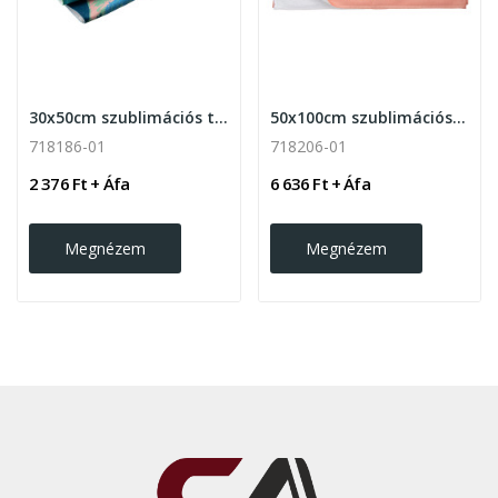
30x50cm szublimációs törölköző 400gr, fehér
50x100cm szublimációs törölköző 400gr , fehér
718186-01
718206-01
2 376 Ft + Áfa
6 636 Ft + Áfa
Megnézem
Megnézem