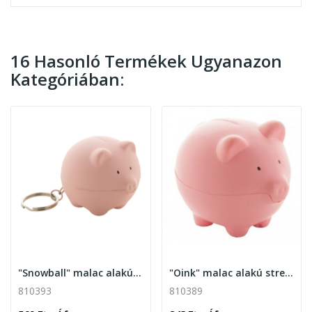
16 Hasonló Termékek Ugyanazon
Kategóriában:
"Snowball" malac alakú stresszoldó kulcstartóval
"Oink" malac alakú stresszoldó
810393
810389