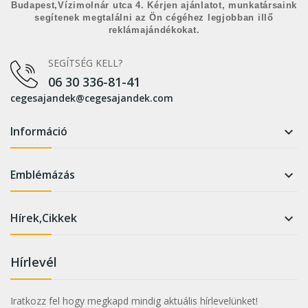
Budapest,Vízimolnár utca 4. Kérjen ajánlatot, munkatársaink
segítenek megtalálni az Ön cégéhez legjobban illő
reklámajándékokat.
SEGÍTSÉG KELL?
06 30 336-81-41
cegesajandek@cegesajandek.com
Információ

Emblémázás

Hírek,Cikkek

Hírlevél
Iratkozz fel hogy megkapd mindig aktuális hírlevelünket!