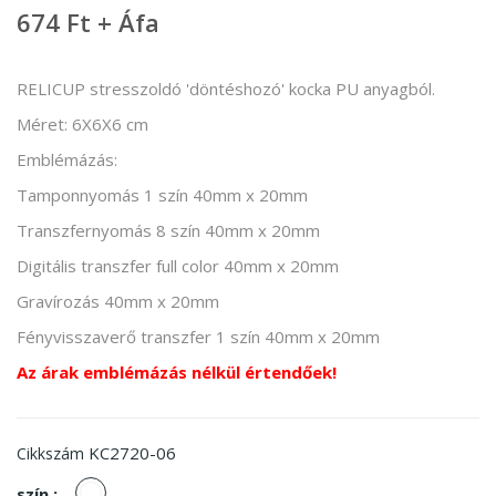
674 Ft + Áfa
RELICUP stresszoldó 'döntéshozó' kocka PU anyagból.
Méret: 6X6X6 cm
Emblémázás:
Tamponnyomás 1 szín 40mm x 20mm
Transzfernyomás 8 szín 40mm x 20mm
Digitális transzfer full color 40mm x 20mm
Gravírozás 40mm x 20mm
Fényvisszaverő transzfer 1 szín 40mm x 20mm
Az árak emblémázás nélkül értendőek!
KC2720-06
Cikkszám
fehér
szín :