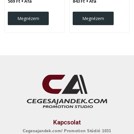
569 Ft + Áfa
843 Ft + Áfa
Megnézem
Megnézem
Kapcsolat
Cegesajandek.com/ Promotion Stúdió 1031