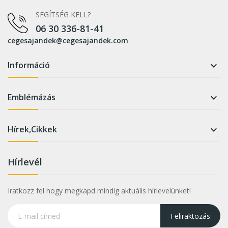
SEGÍTSÉG KELL?
06 30 336-81-41
cegesajandek@cegesajandek.com
Információ

Emblémázás

Hírek,Cikkek

Hírlevél
Iratkozz fel hogy megkapd mindig aktuális hírlevelünket!
Feliraktozás