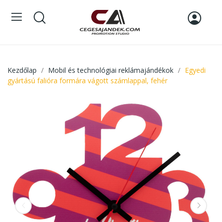
Kezdőlap
Mobil és technológiai reklámajándékok
Egyedi
gyártású falióra formára vágott számlappal, fehér