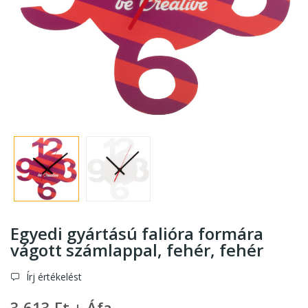
Egyedi gyártású falióra formára
vágott számlappal, fehér
, fehér
Írj értékelést
3 613 Ft + Áfa