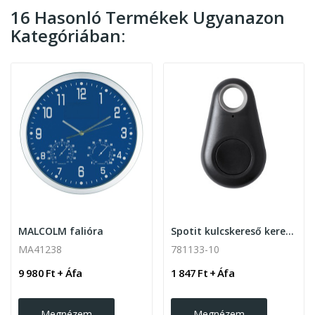
16 Hasonló Termékek Ugyanazon
Kategóriában:
MALCOLM falióra
Spotit kulcskereső kereső , fekete
MA41238
781133-10
9 980 Ft + Áfa
1 847 Ft + Áfa
Megnézem
Megnézem