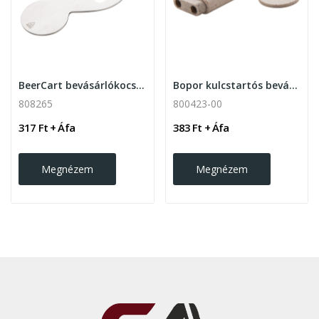
BeerCart bevásárlókocsi érme sörnyitóval
Bopor kulcstartós bevásárló érme 2 LED-es lámpával
808265
800423-00
317 Ft + Áfa
383 Ft + Áfa
Megnézem
Megnézem