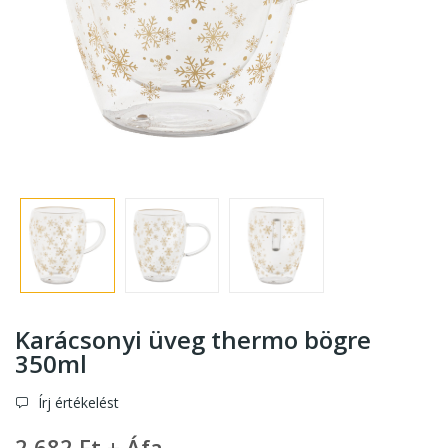
Karácsonyi üveg thermo bögre
350ml
Írj értékelést
2 682 Ft + Áfa