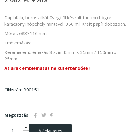
Duplafalú, boroszilikát üvegből készült thermo bögre
karácsonyi hópehely mintával, 350 ml. Kraft papír dobozban.
Méret: ø83×116 mm
Emblémázás:
Kerámia emblémázás 8 szín 45mm x 35mm / 150mm x
25mm
Az árak emblémázás nélkül értendőek!
800151
Cikkszám
Megosztás
Ajánlatkérés