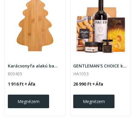
Karácsonyfa alakú bambusz vágódeszka.
GENTLEMAN'S CHOICE karácsonyi céges...
800405
HA1053
1 916 Ft + Áfa
26 990 Ft + Áfa
Megnézem
Megnézem