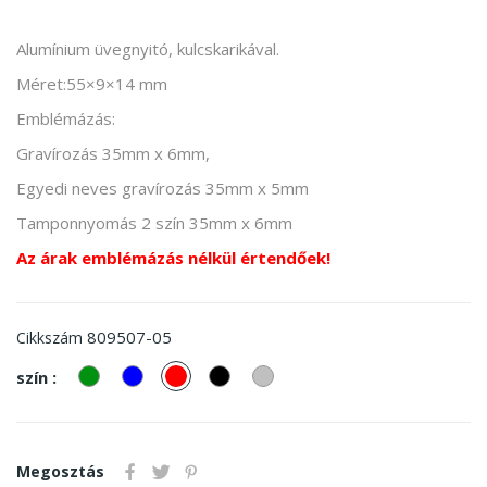
Alumínium üvegnyitó, kulcskarikával.
Méret:55×9×14 mm
Emblémázás:
Gravírozás 35mm x 6mm,
Egyedi neves gravírozás 35mm x 5mm
Tamponnyomás 2 szín 35mm x 6mm
Az árak emblémázás nélkül értendőek!
809507-05
Cikkszám
zöld
kek
piros
Fekete
ezüst
szín :
Megosztás