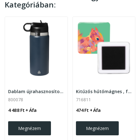
Kategóriában:
Dablam újrahasznosított rozsdamentes acél...
Kitűzős hűtőmágnes , fehér
800078
716811
4 488 Ft + Áfa
474 Ft + Áfa
Megnézem
Megnézem