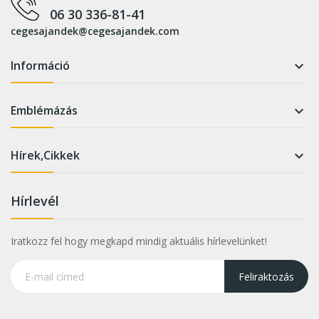
06 30 336-81-41
cegesajandek@cegesajandek.com
Információ

Emblémázás

Hírek,Cikkek

Hírlevél
Iratkozz fel hogy megkapd mindig aktuális hírlevelünket!
Feliraktozás