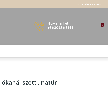
Bejelentkezés
Hívjon minket
0
+36 30 336 8141
lókanál szett , natúr