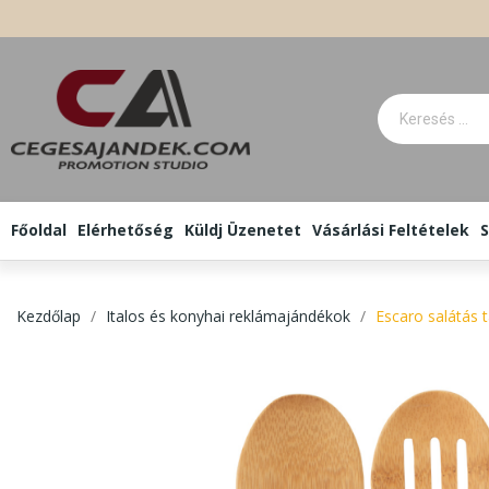
Főoldal
Elérhetőség
Küldj Üzenetet
Vásárlási Feltételek
S
Kezdőlap
Italos és konyhai reklámajándékok
Escaro salátás t