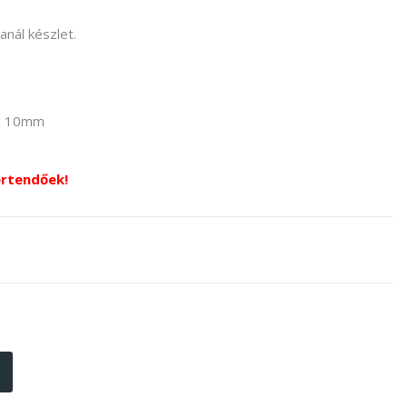
anál készlet.
x 10mm
értendőek!