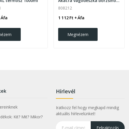
XL termosz 1000ml
Akácfa vágódeszka bőrzsinórral
1
808212
 Áfa
1 112 Ft + Áfa
nézem
Megnézem
kek
Hírlevél
nereinknek
Iratkozz fel hogy megkapd mindig
aktuális hírlevelünket!
ékok: Kit? Mit? Mikor?
Feliraktozás