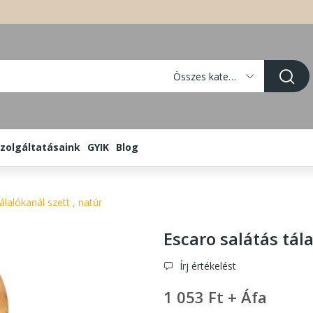
Összes kategória
zolgáltatásaink
GYIK
Blog
álalókanál szett , natúr
Escaro salátás tála
Írj értékelést
1 053 Ft + Áfa