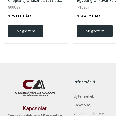
Chepex újrahasznosított pamut kötény
800089
716801
1 751 Ft + Áfa
1 204 Ft + Áfa
Megnézem
Megnézem
Információ
Új termékek
Kapcsolat
Kapcsolat
Vásárlási Feltételek
Cegesajandek.com/ Promotion