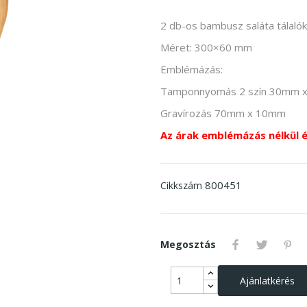
2 db-os bambusz saláta tálalók
Méret: 300×60 mm
Emblémázás:
Tamponnyomás 2 szín 30mm 
Gravírozás 70mm x 10mm
Az árak emblémázás nélkül 
800451
Cikkszám
Megosztás
Ajánlatkérés