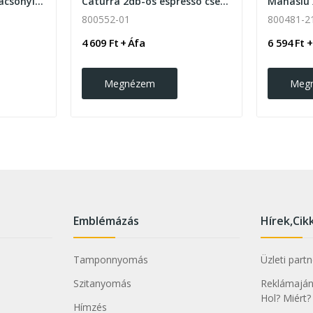
Egyedi grafikával karácsonyi hűtőmágnes...
Caturra 2db-os espresso csésze szett 85ml
Manaslu 
800552-01
800481-2
4 609 Ft + Áfa
6 594 Ft +
Megnézem
Meg
Emblémázás
Hírek,Cik
Tamponnyomás
Üzleti part
Szitanyomás
Reklámajánd
Hol? Miért?
Hímzés