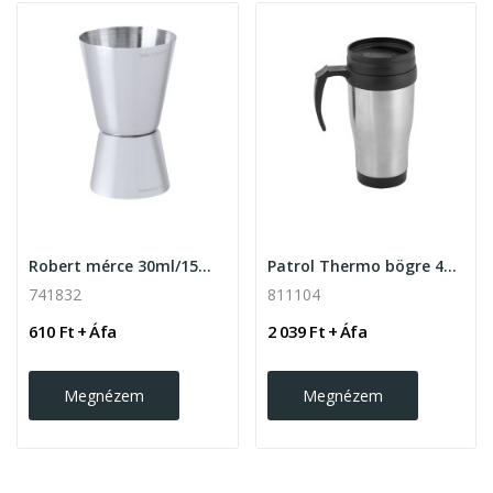
Robert mérce 30ml/15ml , ezüst
Patrol Thermo bögre 450ml, ezüst
741832
811104
610 Ft + Áfa
2 039 Ft + Áfa
Megnézem
Megnézem