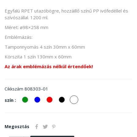
Egyfalú RPET utazóbögre, hozzáillő színű PP ivófedéllel és
szívószállal. 1200 ml.
Méret: ø98×258 mm
Emblémázás:
Tamponnyomás 4 szín 30mm x 60mm
Körszita 1 szín 130mm x 60mm
Az árak emblémázás nélkül értendőek!
808303-01
Cikkszám
zöld
kek
piros
Fekete
fehér
szín :
Megosztás