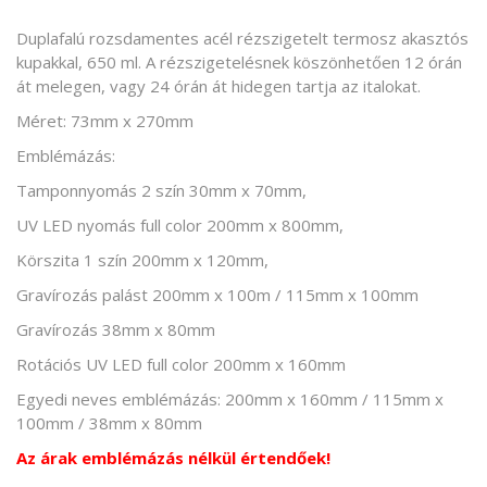
Duplafalú rozsdamentes acél rézszigetelt termosz akasztós
kupakkal, 650 ml. A rézszigetelésnek köszönhetően 12 órán
át melegen, vagy 24 órán át hidegen tartja az italokat.
Méret: 73mm x 270mm
Emblémázás:
Tamponnyomás 2 szín 30mm x 70mm,
UV LED nyomás full color 200mm x 800mm,
Körszita 1 szín 200mm x 120mm,
Gravírozás palást 200mm x 100m / 115mm x 100mm
Gravírozás 38mm x 80mm
Rotációs UV LED full color 200mm x 160mm
Egyedi neves emblémázás: 200mm x 160mm / 115mm x
100mm / 38mm x 80mm
Az árak emblémázás nélkül értendőek!