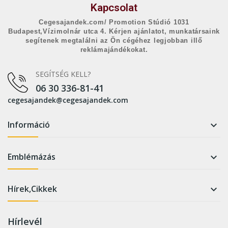
Kapcsolat
Cegesajandek.com/ Promotion Stúdió 1031
Budapest,Vízimolnár utca 4. Kérjen ajánlatot, munkatársaink
segítenek megtalálni az Ön cégéhez legjobban illő
reklámajándékokat.
SEGÍTSÉG KELL?
06 30 336-81-41
cegesajandek@cegesajandek.com
Információ

Emblémázás

Hírek,Cikkek

Hírlevél