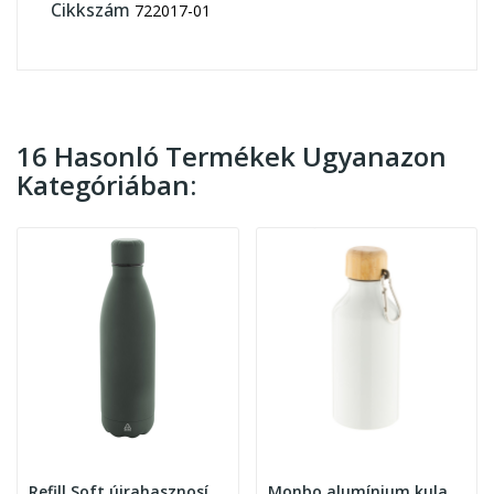
Cikkszám
722017-01
16 Hasonló Termékek Ugyanazon
Kategóriában:
Refill Soft újrahasznosított rozsdamentes acél...
Monbo alumínium kulacs 400ml