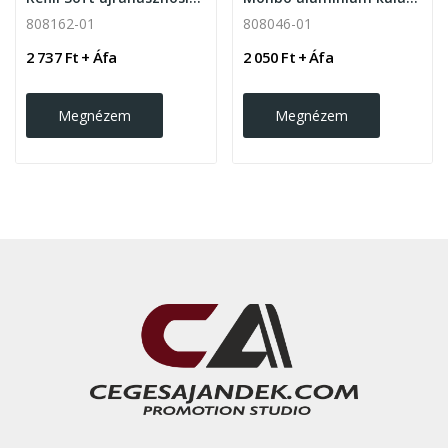
808162-01
808046-01
2 737 Ft + Áfa
2 050 Ft + Áfa
Megnézem
Megnézem