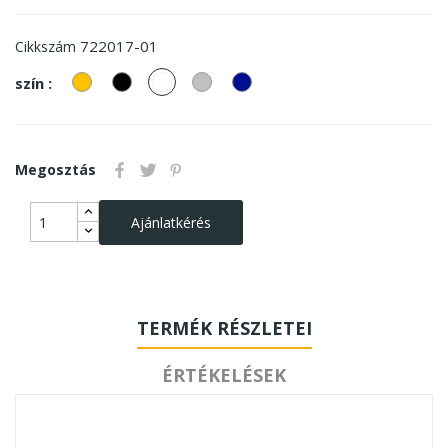
722017-01
Cikkszám
Arany
Fekete
fehér
ezüst
sötétkék
szín :
Megosztás
Ajánlatkérés
TERMÉK RÉSZLETEI
ÉRTÉKELÉSEK