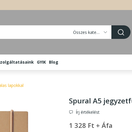
Összes kategória
zolgáltatásaink
GYIK
Blog
alas lapokkal
Spural A5 jegyzet
Írj értékelést
1 328 Ft + Áfa