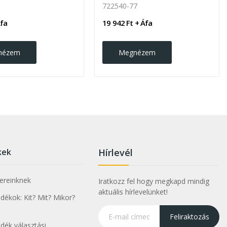
722540-77
Áfa
19 942 Ft + Áfa
nézem
Megnézem
kek
Hírlevél
nereinknek
Iratkozz fel hogy megkapd mindig
aktuális hírlevelünket!
ékok: Kit? Mit? Mikor?
Feliraktozás
dék választási