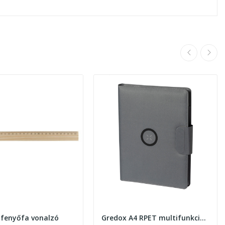
 fenyőfa vonalzó
Gredox A4 RPET multifunkciós iratmappa