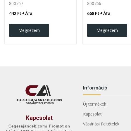
800767
800766
442 Ft + Áfa
668 Ft + Áfa
Megnézem
Megnézem
Információ
Új termékek
Kapcsolat
Kapcsolat
Vásárlási Feltételek
Cegesajandek.com/ Promotion