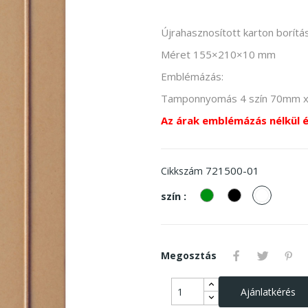
Újrahasznosított karton borítá
Méret 155×210×10 mm
Emblémázás:
Tamponnyomás 4 szín 70mm 
Az árak emblémázás nélkül 
721500-01
Cikkszám
zöld
Fekete
fehér
szín :
Megosztás
Ajánlatkérés