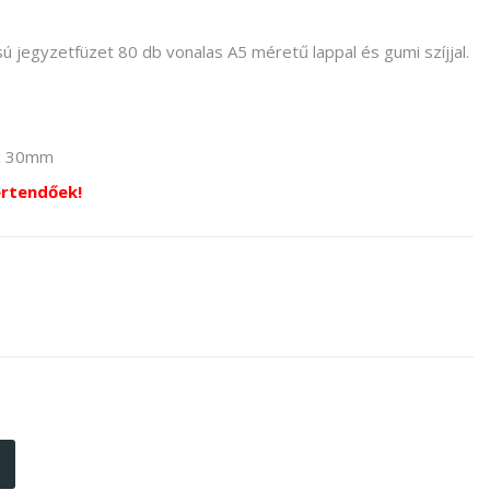
sú jegyzetfüzet 80 db vonalas A5 méretű lappal és gumi szíjjal.
x 30mm
értendőek!