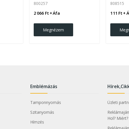
800257
808515
2 066 Ft + Áfa
111 Ft + 
Megnézem
Meg
Emblémázás
Hírek,Cik
Tamponnyomás
Üzleti part
Szitanyomás
Reklámajánd
Hol? Miért?
Hímzés
Reklámaján