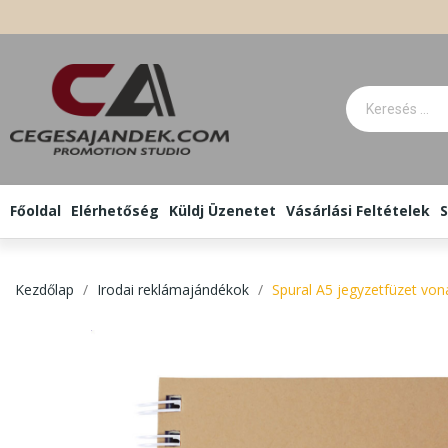
Főoldal
Elérhetőség
Küldj Üzenetet
Vásárlási Feltételek
S
Kezdőlap
Irodai reklámajándékok
Spural A5 jegyzetfüzet von