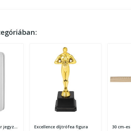
egóriában:
Repuk Blank A6 PU bőr jegyzetfüzet sima lakpokkal
Excellence díjtrófea figura
30 cm-es