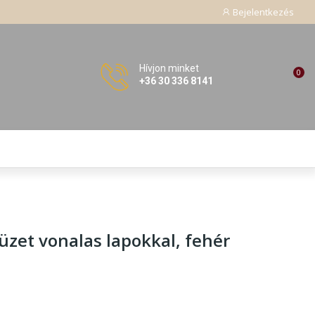
Bejelentkezés
Hívjon minket
0
+36 30 336 8141
füzet vonalas lapokkal
, fehér