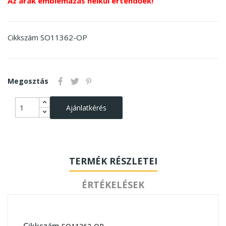
Az árak emblémázás nélkül értendőek!
SO11362-OP
Cikkszám
Megosztás
Ajánlatkérés
TERMÉK RÉSZLETEI
ÉRTÉKELÉSEK
Cikkszám