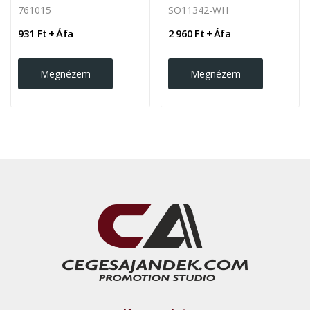
761015
SO11342-WH
931 Ft + Áfa
2 960 Ft + Áfa
Megnézem
Megnézem