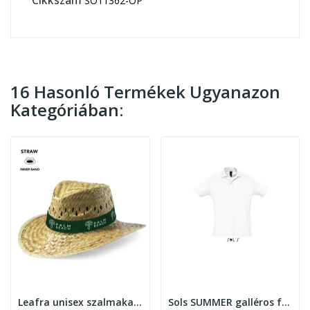
SO11362-OP
16 Hasonló Termékek Ugyanazon
Kategóriában:
Leafra unisex szalmakalap
Sols SUMMER galléros férfi póló ,White