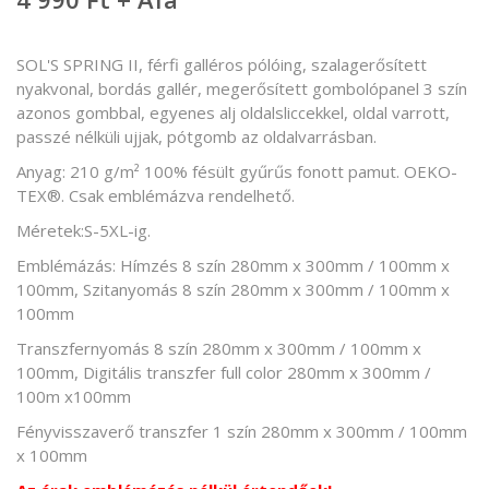
SOL'S SPRING II, férfi galléros pólóing, szalagerősített
nyakvonal, bordás gallér, megerősített gombolópanel 3 szín
azonos gombbal, egyenes alj oldalsliccekkel, oldal varrott,
passzé nélküli ujjak, pótgomb az oldalvarrásban.
Anyag: 210 g/m² 100% fésült gyűrűs fonott pamut. OEKO-
TEX®. Csak emblémázva rendelhető.
Méretek:S-5XL-ig.
Emblémázás: Hímzés 8 szín 280mm x 300mm / 100mm x
100mm, Szitanyomás 8 szín 280mm x 300mm / 100mm x
100mm
Transzfernyomás 8 szín 280mm x 300mm / 100mm x
100mm, Digitális transzfer full color 280mm x 300mm /
100m x100mm
Fényvisszaverő transzfer 1 szín 280mm x 300mm / 100mm
x 100mm