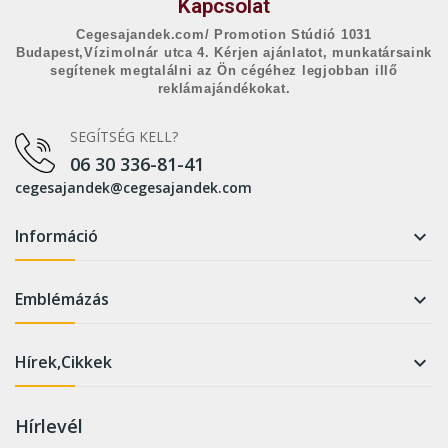
Kapcsolat
Cegesajandek.com/ Promotion Stúdió 1031
Budapest,Vízimolnár utca 4. Kérjen ajánlatot, munkatársaink
segítenek megtalálni az Ön cégéhez legjobban illő
reklámajándékokat.
SEGÍTSÉG KELL?
06 30 336-81-41
cegesajandek@cegesajandek.com
Információ

Emblémázás

Hírek,Cikkek

Hírlevél