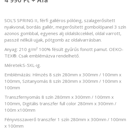
SOL'S SPRING II, férfi galléros pólóing, szalagerősített
nyakvonal, bordás gallér, megerősített gombolópanel 3 szín
azonos gombbal, egyenes alj oldalsliccekkel, oldal varrott,
passzé nélküli ujjak, pótgomb az oldalvarrásban.
Anyag: 210 g/m² 100% fésült gyűrűs fonott pamut. OEKO-
TEX®. Csak emblémázva rendelhető.
Méretek:S-5XL-ig.
Emblémázás: Hímzés 8 szín 280mm x 300mm / 100mm x
100mm, Szitanyomás 8 szín 280mm x 300mm / 100mm x
100mm
Transzfernyomás 8 szín 280mm x 300mm / 100mm x
100mm, Digitális transzfer full color 280mm x 300mm /
100m x100mm
Fényvisszaverő transzfer 1 szín 280mm x 300mm / 100mm
x 100mm