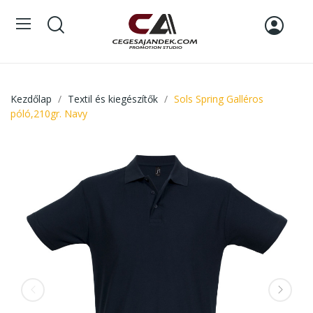
Kezdőlap
Textil és kiegészítők
Sols Spring Galléros
póló,210gr. Navy