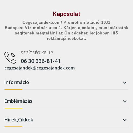
Kapcsolat
Cegesajandek.com/ Promotion Stúdió 1031
Budapest,Vízimolnár utca 4. Kérjen ajánlatot, munkatársaink
segítenek megtalálni az Ön cégéhez legjobban illő
reklámajándékokat.
SEGÍTSÉG KELL?
06 30 336-81-41
cegesajandek@cegesajandek.com
Információ

Emblémázás

Hírek,Cikkek
