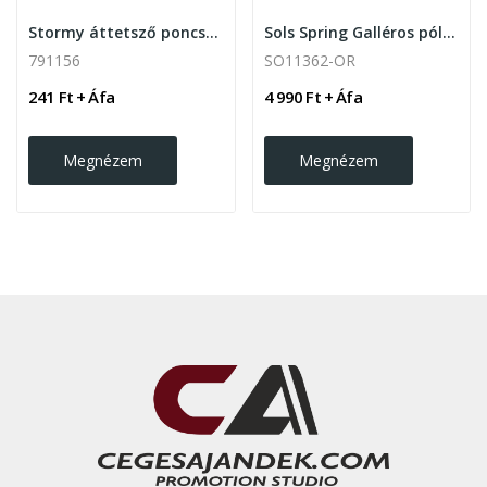
Stormy áttetsző poncsó, visszazárható műanyag...
Sols Spring Galléros póló,210gr. Orange
791156
SO11362-OR
241 Ft + Áfa
4 990 Ft + Áfa
Megnézem
Megnézem