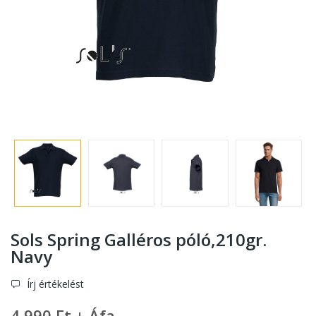
Sols Spring Galléros póló,210gr.
Navy
Írj értékelést
4 990 Ft + Áfa