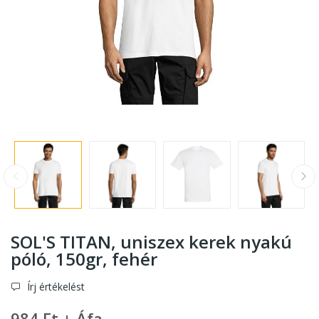
SOL'S TITAN, uniszex kerek nyakú
póló, 150gr
, fehér
Írj értékelést
984 Ft + Áfa