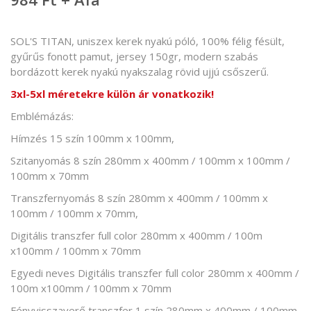
SOL'S TITAN, uniszex kerek nyakú póló, 100% félig fésült,
gyűrűs fonott pamut, jersey 150gr, modern szabás
bordázott kerek nyakú nyakszalag rövid ujjú csőszerű.
3xl-5xl méretekre külön ár vonatkozik!
Emblémázás:
Hímzés 15 szín 100mm x 100mm,
Szitanyomás 8 szín 280mm x 400mm / 100mm x 100mm /
100mm x 70mm
Transzfernyomás 8 szín 280mm x 400mm / 100mm x
100mm / 100mm x 70mm,
Digitális transzfer full color 280mm x 400mm / 100m
x100mm / 100mm x 70mm
Egyedi neves Digitális transzfer full color 280mm x 400mm /
100m x100mm / 100mm x 70mm
Fényvisszaverő transzfer 1 szín 280mm x 400mm / 100mm