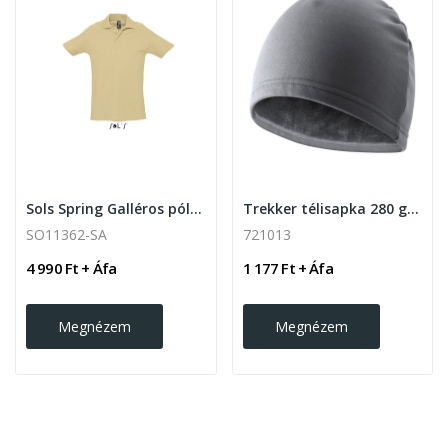
Sols Spring Galléros póló,210gr. Sand
Trekker télisapka 280 g/m2
SO11362-SA
721013
4 990 Ft + Áfa
1 177 Ft + Áfa
Megnézem
Megnézem