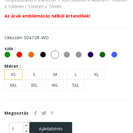
x 100mm / 100mm x 70mm
Az árak emblémázás nélkül értendőek!
S04728-WD
Cikkszám
szín :
zöld
piros
Narancssárga
Fekete
fehér
Szürke
Grey
Francia
sötétzöld
Királyké
Melange
tengerészkék
Méret :
XS
S
M
L
XL
XXL
3XL
4XL
5XL
Megosztás
Ajánlatkérés