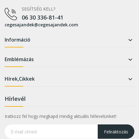
SEGÍTSÉG KELL?
06 30 336-81-41
cegesajandek@cegesajandek.com
Információ

Emblémázás

Hírek,Cikkek

Hírlevél
Iratkozz fel hogy megkapd mindig aktuális hírlevelünket!
Feliraktozás