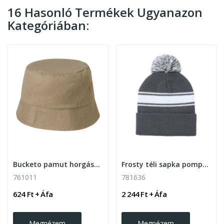
16 Hasonló Termékek Ugyanazon
Kategóriában:
Bucketo pamut horgászsapka
Frosty téli sapka pompommal
761011
781636
624 Ft + Áfa
2 244 Ft + Áfa
Megnézem
Megnézem