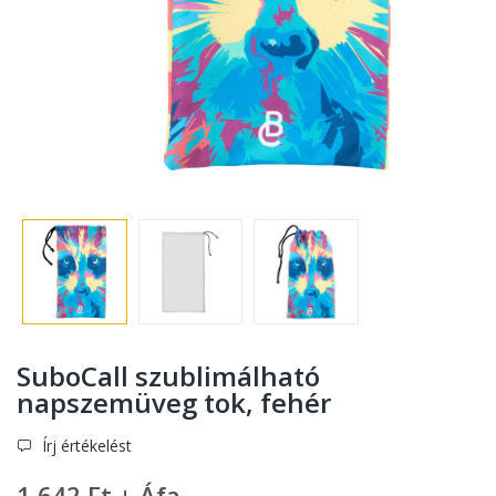
SuboCall szublimálható
napszemüveg tok
, fehér
Írj értékelést
1 642 Ft + Áfa