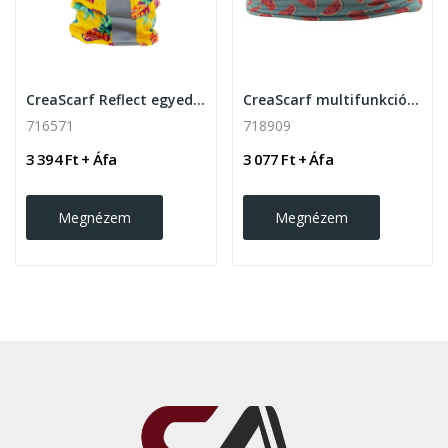
CreaScarf Reflect egyediesíthető fényvisszaverő...
CreaScarf multifunkciós körsál
716571
718909
3 394 Ft + Áfa
3 077 Ft + Áfa
Megnézem
Megnézem