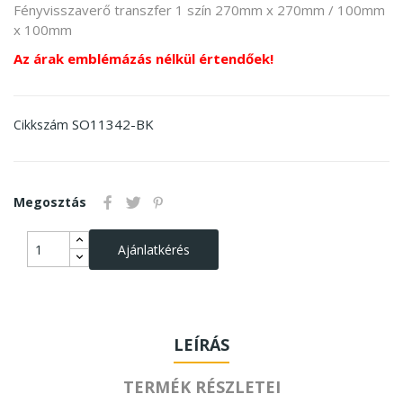
Fényvisszaverő transzfer 1 szín 270mm x 270mm / 100mm
x 100mm
Az árak emblémázás nélkül értendőek!
SO11342-BK
Cikkszám
Megosztás
Ajánlatkérés
LEÍRÁS
TERMÉK RÉSZLETEI