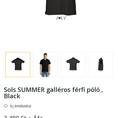
Sols SUMMER galléros férfi póló ,
Black
Írj értékelést
3 490 Ft + Áfa