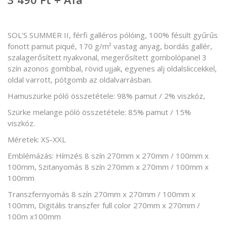
SOL'S SUMMER II, férfi galléros pólóing, 100% fésült gyűrűs
fonott pamut piqué, 170 g/m² vastag anyag, bordás gallér,
szalagerősített nyakvonal, megerősített gombolópanel 3
szín azonos gombbal, rövid ujjak, egyenes alj oldalsliccekkel,
oldal varrott, pótgomb az oldalvarrásban.
Hamuszürke póló összetétele: 98% pamut / 2% viszkóz,
Szürke melange póló összetétele: 85% pamut / 15%
viszkóz.
Méretek: XS-XXL
Emblémázás: Hímzés 8 szín 270mm x 270mm / 100mm x
100mm, Szitanyomás 8 szín 270mm x 270mm / 100mm x
100mm
Transzfernyomás 8 szín 270mm x 270mm / 100mm x
100mm, Digitális transzfer full color 270mm x 270mm /
100m x100mm