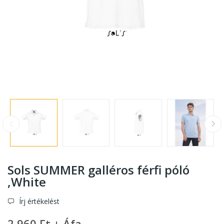
Sols SUMMER galléros férfi póló
,White
Írj értékelést
2 960 Ft + Áfa