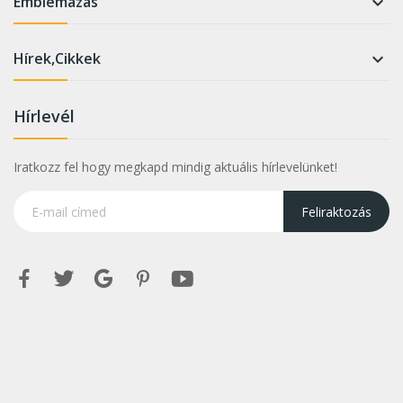
Emblémázás

Hírek,Cikkek

Hírlevél
Iratkozz fel hogy megkapd mindig aktuális hírlevelünket!
Feliraktozás