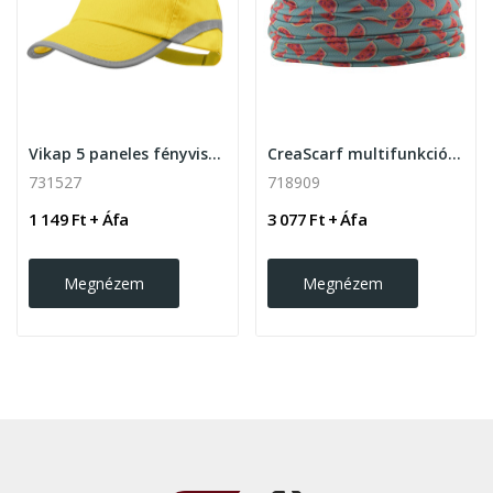
Vikap 5 paneles fényvisszaverős baseball sapka
CreaScarf multifunkciós körsál
731527
718909
1 149 Ft + Áfa
3 077 Ft + Áfa
Megnézem
Megnézem