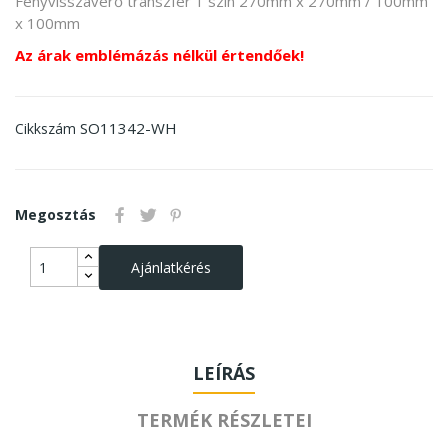
Fényvisszaverő transzfer 1 szín 270mm x 270mm / 100mm
x 100mm
Az árak emblémázás nélkül értendőek!
SO11342-WH
Cikkszám
Megosztás
Ajánlatkérés
LEÍRÁS
TERMÉK RÉSZLETEI