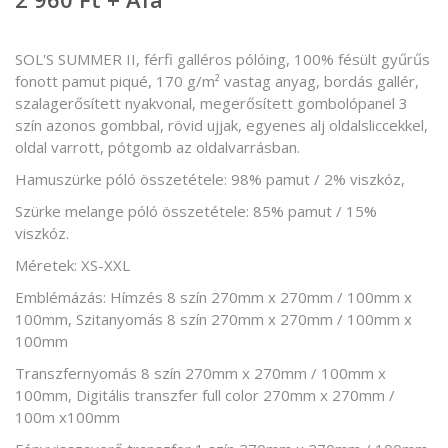
SOL'S SUMMER II, férfi galléros pólóing, 100% fésült gyűrűs
fonott pamut piqué, 170 g/m² vastag anyag, bordás gallér,
szalagerősített nyakvonal, megerősített gombolópanel 3
szín azonos gombbal, rövid ujjak, egyenes alj oldalsliccekkel,
oldal varrott, pótgomb az oldalvarrásban.
Hamuszürke póló összetétele: 98% pamut / 2% viszkóz,
Szürke melange póló összetétele: 85% pamut / 15%
viszkóz.
Méretek: XS-XXL
Emblémázás: Hímzés 8 szín 270mm x 270mm / 100mm x
100mm, Szitanyomás 8 szín 270mm x 270mm / 100mm x
100mm
Transzfernyomás 8 szín 270mm x 270mm / 100mm x
100mm, Digitális transzfer full color 270mm x 270mm /
100m x100mm