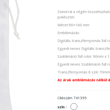
Zsinórral a végén összehúzhat
poliészter.
Méret:90×180 mm
Emblémázás:
Digitális transzfernyomás ful
Egyedi neves Digitális transz
Szublimáció full color 90mm x
Egyedi neves Szublimáció full
Transzfernyomás 8 szín 70m
Az árak emblémázás nélkül 
741395
Cikkszám
fehér
szín :