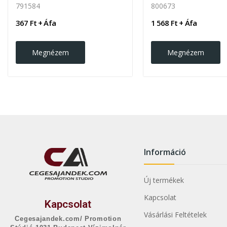
791584
800673
367 Ft + Áfa
1 568 Ft + Áfa
Megnézem
Megnézem
Információ
Új termékek
Kapcsolat
Kapcsolat
Vásárlási Feltételek
Cegesajandek.com/ Promotion