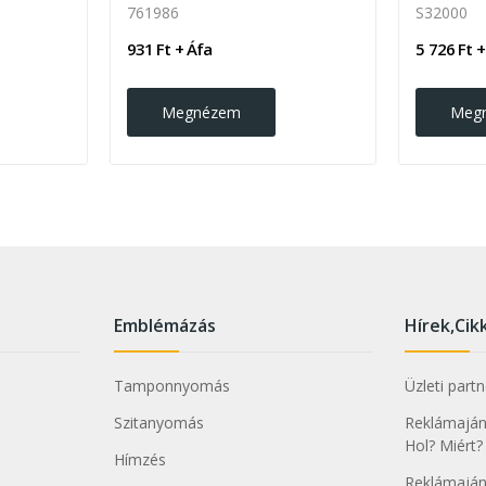
761986
S32000
931 Ft + Áfa
5 726 Ft +
Megnézem
Meg
Emblémázás
Hírek,Cik
Tamponnyomás
Üzleti part
Szitanyomás
Reklámajánd
Hol? Miért?
Hímzés
Reklámaján