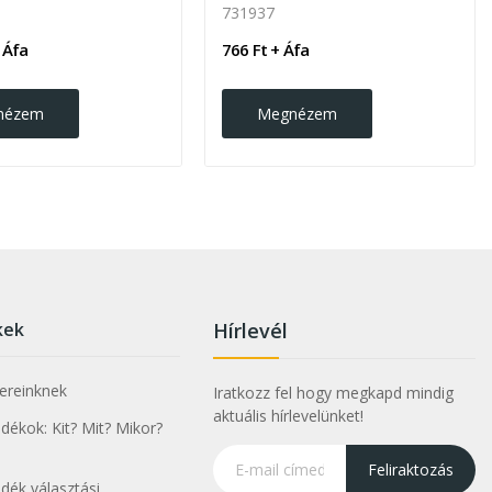
731937
 Áfa
766 Ft + Áfa
nézem
Megnézem
kek
Hírlevél
nereinknek
Iratkozz fel hogy megkapd mindig
aktuális hírlevelünket!
ékok: Kit? Mit? Mikor?
Feliraktozás
dék választási