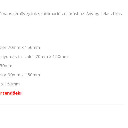
ó napszemüvegtok szublimációs eljáráshoz. Anyaga: elasztikus
l color 70mm x 150mm
fernyomás full color 70mm x 150mm
 150mm
 color 90mm x 150mm
m x 150mm
értendőek!