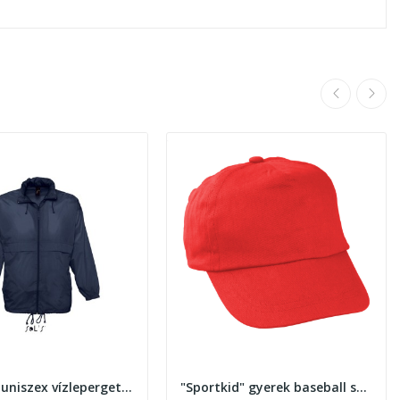
Sols Surf uniszex vízlepergető széldzseki
"Sportkid" gyerek baseball sapka, tépőzáras