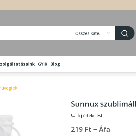
Összes kategória
zolgáltatásaink
GYIK
Blog
müvegtok
Sunnux szublimá
Írj értékelést
219 Ft + Áfa