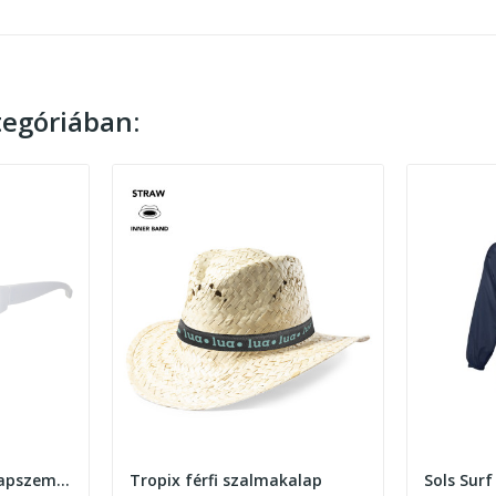
egóriában:
Aerospin RPC sport napszemüveg
Tropix férfi szalmakalap