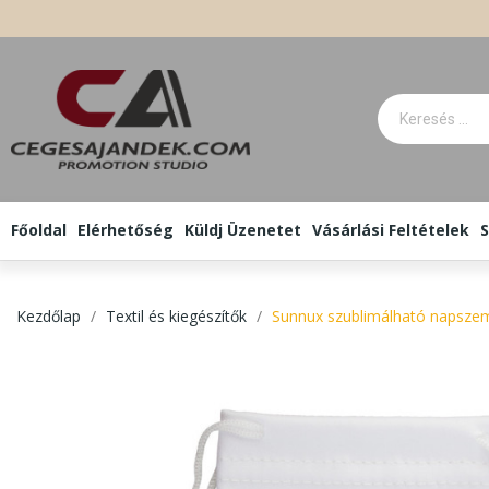
Főoldal
Elérhetőség
Küldj Üzenetet
Vásárlási Feltételek
S
Kezdőlap
Textil és kiegészítők
Sunnux szublimálható napsze