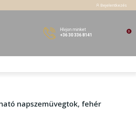
Bejelentkezés
Hívjon minket
0
+36 30 336 8141
lható napszemüvegtok
, fehér