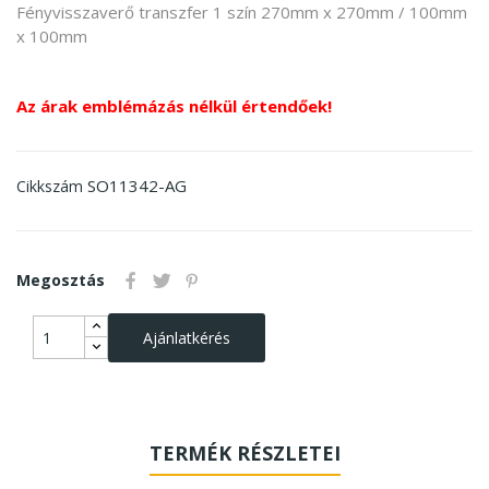
Fényvisszaverő transzfer 1 szín 270mm x 270mm / 100mm
x 100mm
Az árak emblémázás nélkül értendőek!
SO11342-AG
Cikkszám
Megosztás
Ajánlatkérés
TERMÉK RÉSZLETEI