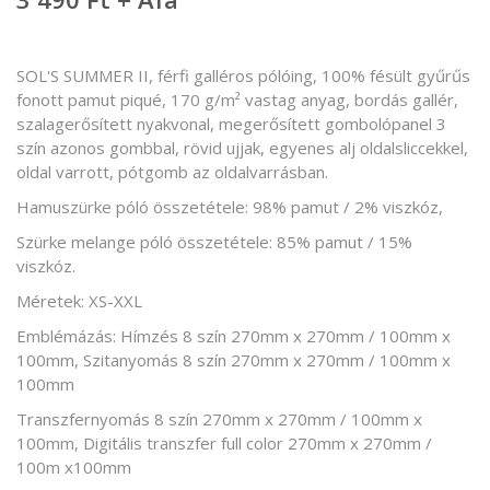
SOL'S SUMMER II, férfi galléros pólóing, 100% fésült gyűrűs
fonott pamut piqué, 170 g/m² vastag anyag, bordás gallér,
szalagerősített nyakvonal, megerősített gombolópanel 3
szín azonos gombbal, rövid ujjak, egyenes alj oldalsliccekkel,
oldal varrott, pótgomb az oldalvarrásban.
Hamuszürke póló összetétele: 98% pamut / 2% viszkóz,
Szürke melange póló összetétele: 85% pamut / 15%
viszkóz.
Méretek: XS-XXL
Emblémázás: Hímzés 8 szín 270mm x 270mm / 100mm x
100mm, Szitanyomás 8 szín 270mm x 270mm / 100mm x
100mm
Transzfernyomás 8 szín 270mm x 270mm / 100mm x
100mm, Digitális transzfer full color 270mm x 270mm /
100m x100mm