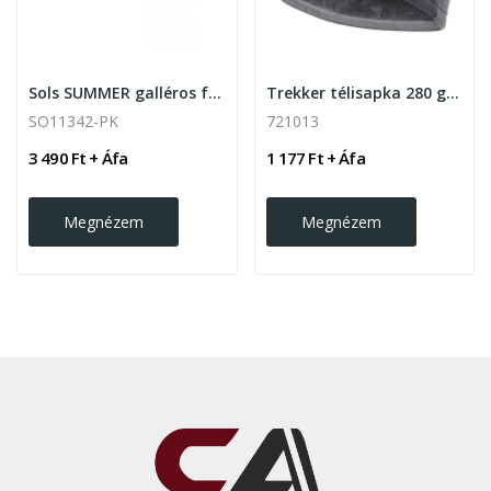
Sols SUMMER galléros férfi póló ,Pink
Trekker télisapka 280 g/m2
SO11342-PK
721013
3 490 Ft + Áfa
1 177 Ft + Áfa
Megnézem
Megnézem